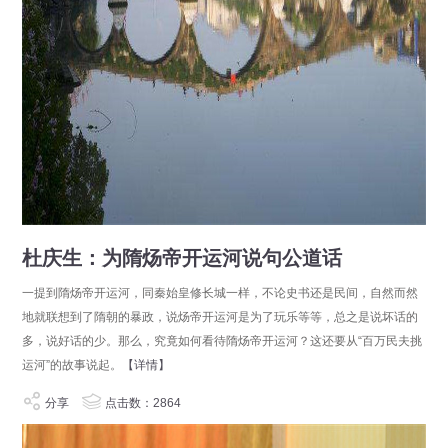
杜庆生：为隋炀帝开运河说句公道话
一提到隋炀帝开运河，同秦始皇修长城一样，不论史书还是民间，自然而然
地就联想到了隋朝的暴政，说炀帝开运河是为了玩乐等等，总之是说坏话的
多，说好话的少。那么，究竟如何看待隋炀帝开运河？这还要从“百万民夫挑
运河”的故事说起。
【详情】
分享
点击数：2864