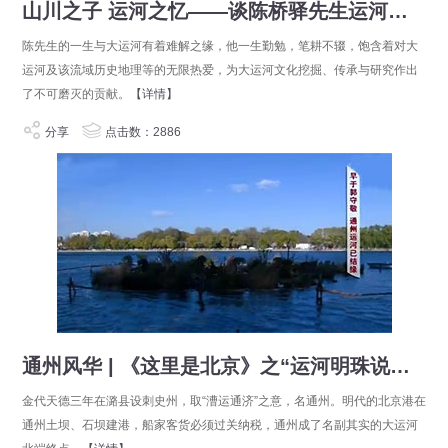
山川之子 运河之忆——谈陈桥驿先生运河研究的学术贡献
陈先生的一生与大运河有着难解之缘，他一生勤勉，笔耕不辍，饱含着对大
运河及该流域历史地理等的无限热爱，为大运河文化挖掘、传承与研究作出
了不可磨灭的贡献。
【详情】
分享
点击数：2886
通州风华 | 《这里是北京》之“运河明珠说通州”
金代天德三年在潞县设刺史州，取“漕运通济”之意，名通州。明代的北京港在
通州土坝、石坝建港，船家客货必须过关纳税，通州成了名副其实的大运河