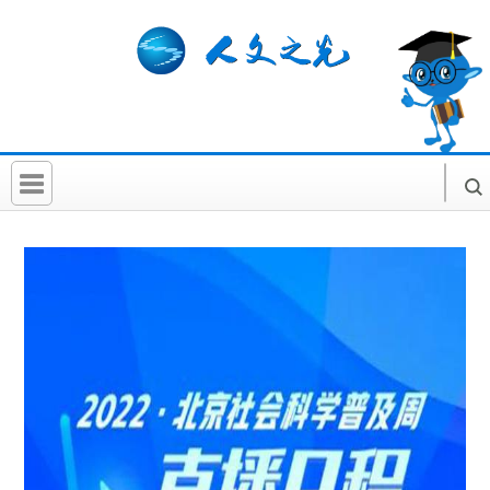
首 页
社科要闻
人文北京
社科卡片
社科讲堂
科普活动