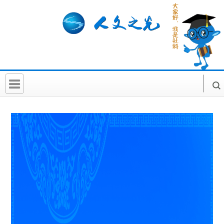
首 页
社科要闻
人文北京
社科卡片
社科讲堂
科普活动