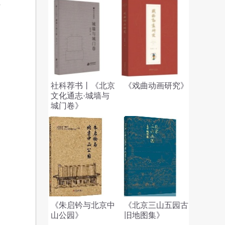
科
社科荐书丨《北京
《戏曲动画研究》
文化通志·城墙与
城门卷》
《朱启钤与北京中
《北京三山五园古
山公园》
旧地图集》