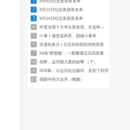
1
9月8日纪念奖获奖名单
2
9月12日纪念奖获奖名单
3
9月14日纪念奖获奖名单
4
年度全国十大考古新发现，长这样→
5
小暑丨倏忽温风至，因循小暑来
6
非遗知多少 | 北京四合院的传统营造技艺
7
50条“硬措施”，一图看懂北京高质量发展路线图！
8
徐辉：运河猫儿窝的故事 （下）
9
邱华栋：大运河走过扬州，走到了杭州
10
我眼中的大运河（视频）
技
走