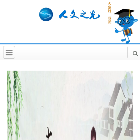
首 页
社科要闻
人文北京
社科卡片
社科讲堂
科普活动