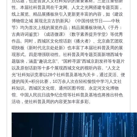
点话题，也是普及人文社科知识的重要素材。三是注重创新
性。本届社科普及周在千龙网、人文之光网搭建专题页面，
线上展览、精品展播板块引入更新更丰富的内容，如《建设
博物馆之城 展现北京古韵新风》《中国传统节日——中秋
节》均为首次上线的展览作品；精品展播板块纳入《于丹：
古典诗词鉴赏》《成语微课》《数字素养提升学堂》等优秀
作品。同时，西城区文化馆话剧《播火者》、北京曲艺团双
唱快板《新时代北京处处新》也丰富了本届社科普及周的展
现形式。四是增强联动性。社科普及周专题页面新增西城专
题版块，涵盖“趣说北京”、“国粹寻源”西城京剧发祥等专题片
以及原创话剧等十多个展现西城文化的视听内容。“人文之
光”社科知识竞赛以28个社科普及基地为关卡，通过灵活、便
捷的闯关+积分比赛，10万余人次在轻松愉悦中学习人文社
科知识。西城区文化馆、通州区图书馆、永定河文化博物
馆、中国人民抗日战争纪念馆等社科普及基地也将推出特色
活动，使社科普及周的内容更加丰富多彩。