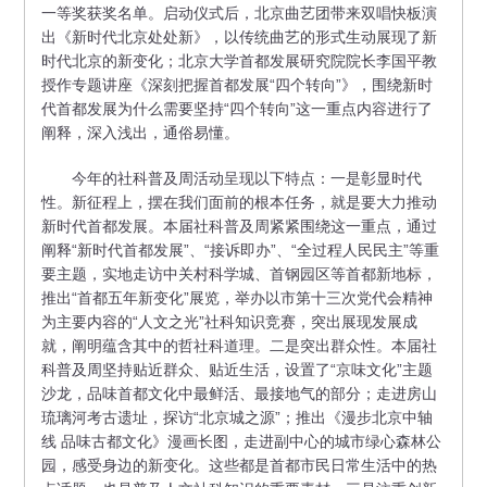
一等奖获奖名单。启动仪式后，北京曲艺团带来双唱快板演
出《新时代北京处处新》，以传统曲艺的形式生动展现了新
时代北京的新变化；北京大学首都发展研究院院长李国平教
授作专题讲座《深刻把握首都发展“四个转向”》，围绕新时
代首都发展为什么需要坚持“四个转向”这一重点内容进行了
阐释，深入浅出，通俗易懂。
今年的社科普及周活动呈现以下特点：一是彰显时代
性。新征程上，摆在我们面前的根本任务，就是要大力推动
新时代首都发展。本届社科普及周紧紧围绕这一重点，通过
阐释“新时代首都发展”、“接诉即办”、“全过程人民民主”等重
要主题，实地走访中关村科学城、首钢园区等首都新地标，
推出“首都五年新变化”展览，举办以市第十三次党代会精神
为主要内容的“人文之光”社科知识竞赛，突出展现发展成
就，阐明蕴含其中的哲社科道理。二是突出群众性。本届社
科普及周坚持贴近群众、贴近生活，设置了“京味文化”主题
沙龙，品味首都文化中最鲜活、最接地气的部分；走进房山
琉璃河考古遗址，探访“北京城之源”；推出《漫步北京中轴
线 品味古都文化》漫画长图，走进副中心的城市绿心森林公
园，感受身边的新变化。这些都是首都市民日常生活中的热