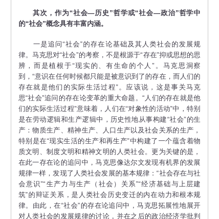
其次，作为“社会—历史”哲学或“社会—政治”哲学中
的“社会”概念具有丰富内涵。
一是追问“社会”的存在论基础及其人类社会的发展规
律。马克思对“社会”的考察，不是根源于“存在”抑或思想的思
辨，而是植根于“现实的、有生命的个人”。马克思洞察
到，“意识在任何时候都只能是被意识到了的存在，而人们的
存在就是他们的实际生活过程”。应该说，这是事关马克
思“社会”追问的存在论变革的重大命题。“人们的存在就是他
们的实际生活过程”意味着，人们在“对象性的活动”中，特别
是在劳动逻辑和生产逻辑中，历史性地从事构建“社会”的生
产：物质生产、精神生产、人口生产以及社会关系的生产，
特别是在“现实生活的生产和再生产”中构建了一个蕴含着物
质文明、制度文明和精神文明的人类社会。更为关键的是，
在此一存在论的追问中，马克思像达尔文发现有机界的发展
规律一样，发现了人类社会发展的基本规律：“社会存在与社
会意识”“生产力与生产（社会）关系”“经济基础与上层建
筑”的辩证关系，是人类社会历史变迁的内在动力和根本规
律。由此，在“社会”的存在论追问中，马克思拓展性地展开
对人类社会的发展规律的讨论，并在之后的政治经济学批判