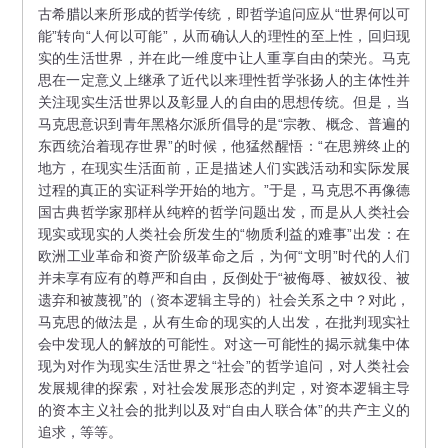
古希腊以来所形成的哲学传统，即哲学追问应从“世界何以可
能”转向“人何以可能”，从而确认人的理性的至上性，回归现
实的生活世界，并在此一维度中让人重享自由的荣光。马克
思在一定意义上继承了近代以来理性哲学张扬人的主体性并
关注现实生活世界以及彰显人的自由的思想传统。但是，当
马克思意识到青年黑格尔派所倡导的是“宗教、概念、普遍的
东西统治着现存世界”的时候，他猛然醒悟：“在思辨终止的
地方，在现实生活面前，正是描述人们实践活动和实际发展
过程的真正的实证科学开始的地方。”于是，马克思不再像德
国古典哲学家那样从纯粹的哲学问题出发，而是从人类社会
现实或现实的人类社会所发生的“物质利益的难事”出发：在
欧洲工业革命和资产阶级革命之后，为何“文明”时代的人们
并未享有应有的尊严和自由，反倒处于“被侮辱、被奴役、被
遗弃和被蔑视”的（资本逻辑主导的）社会关系之中？对此，
马克思的做法是，从有生命的现实的人出发，在批判现实社
会中发现人的解放的可能性。对这一可能性的揭示就集中体
现为对作为现实生活世界之“社会”的哲学追问，对人类社会
发展规律的探索，对社会发展形态的判定，对资本逻辑主导
的资本主义社会的批判以及对“自由人联合体”的共产主义的
追求，等等。