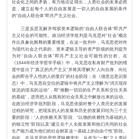
社会化之间的矛盾，有力地论证得出，人类社会的未来必然
是，建立起每个人的自由发展是一切人的自由发展的条件
的“自由人联合体”即共产主义社会。
三是反思瓦解并驾驭资本逻辑的“自由人联合体”即共产
主义社会的可能性。政治经济学批判是马克思对“社会”概念
作出具象化阐释的重要维度，在这一批判中，马克思把对作
为现代社会之代表的、资本逻辑主导的资产阶级的批判提升
为对“自由人联合体”即共产主义社会可能性的分析。在
《1844年经济学哲学手稿》中，马克思在私有财产批判的维
度中提出了“真正的共产主义”并将其理解为“人向自身、向社
会的即合乎人性的人的复归”的社会阶段；在《德意志意识形
态》中，马克思在交往的逻辑中将共产主义理解为“消灭现存
状况的现实的运动”，即“推翻一切旧的生产关系和交往关系
的基础”，进而把人从既有的社会关系之中解放出来的运动。
在政治经济学批判阶段，马克思依据对整个人类历史的发展
过程的研究，把现实的人的发展和历史的发展归结为三个主
要的阶段：“人的依赖关系”阶段、“以物的依赖性为基础的人
的独立性”阶段以及“建立在个人全面发展和他们共同的社会
生产能力成为他们的社会财富这一基础上的自由个性”阶段。
由此，在马克思的思想逻辑嬗变中，从作为“一般”之人类社