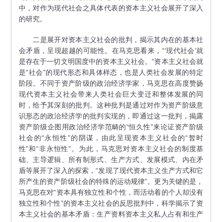
中，对作为现代社会之具体代表的资本主义社会展开了深入
的研究。
二是展开对资本主义社会的批判，揭示其内在的基本社
会矛盾，呈现超越的可能性。在马克思看来，“‘现代社会’就
是存在于一切文明国度中的资本主义社会。”资本主义社会就
是“社会”的现代形态和具体样态，也是人类社会发展的特定
阶段。不同于资产阶级的政治经济学家，马克思在高度赞扬
现代资本主义社会带来人类社会巨大变迁和整体发展的同
时，给予其深刻的批判。这种批判是通过对作为资产阶级意
识形态的政治经济学的批判实现的，即通过这一批判，揭露
资产阶级企图用政治经济学范畴的“恒久性”来论证资产阶级
社会的“永恒性”的阴谋，由此呈现资本主义社会的“暂时
性”和“非永恒性”。为此，马克思对资本主义社会的制度基
础、主导逻辑、所有制形式、生产方式、发展模式、内在矛
盾等展开了深入的探索，“发现了现代资本主义生产方式和它
所产生的资产阶级社会的特殊的运动规律”。更为关键的是，
马克思在对“资本具有独立性和个性，而活动着的个人却没有
独立性和个性”的资本主义社会的反思批判中，科学揭示了资
本主义社会的基本矛盾：生产资料资本主义私人占有和生产