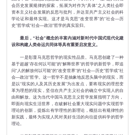
会历史发展规律的探索，拓展为对作为“具体”之人类社会即
资本主义社会发展的反思与批判，并达至共产主义社会的科
学论证和最终实现。这才是马克思“改变世界”的“社会—历
史”哲学或“社会—政治”哲学的真实旨归。
最后，“社会”概念的丰富内涵对新时代中国式现代化建
设和构建人类命运共同体等具有重要启发意义。
一是彰显马克思哲学的现实性品质。马克思创建了一种
基于超越“存在何以可能”的“解释世界”的哲学的新哲学，即追
问“人的解放何以可能”的“改变世界”的“社会—历史”哲学或“社
会—政治”哲学。这一哲学不是抽象地反思头脑中的现实，而
是以“现实的人及其历史发展”为出发点，要将现实的理想变
革为理想的现实，坚信在共产主义社会的确立中实现人的自
由和解放。这为当代中国马克思主义哲学发展指明了方向，
即面向现实生活世界，在破解社会重大现实问题中实现哲学
理论的创新，提炼出有学理性的新理论，概括出有规律性的
新实践，最终为实现人民对美好生活的向往提供科学的哲学
理论。