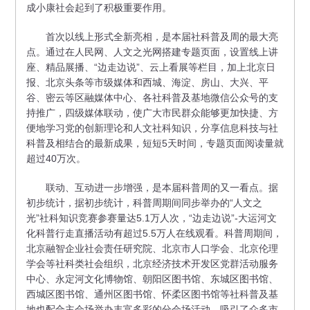
成小康社会起到了积极重要作用。
首次以线上形式全新亮相，是本届社科普及周的最大亮
点。通过在人民网、人文之光网搭建专题页面，设置线上讲
座、精品展播、“边走边说”、云上看展等栏目，加上北京日
报、北京头条等市级媒体和西城、海淀、房山、大兴、平
谷、密云等区融媒体中心、各社科普及基地微信公众号的支
持推广，四级媒体联动，使广大市民群众能够更加快捷、方
便地学习党的创新理论和人文社科知识，分享信息科技与社
科普及相结合的最新成果，短短5天时间，专题页面阅读量就
超过40万次。
联动、互动进一步增强，是本届科普周的又一看点。据
初步统计，据初步统计，科普周期间同步举办的“人文之
光”社科知识竞赛参赛量达5.1万人次，“边走边说”-大运河文
化科普行走直播活动有超过5.5万人在线观看。科普周期间，
北京融智企业社会责任研究院、北京市人口学会、北京伦理
学会等社科类社会组织，北京经济技术开发区党群活动服务
中心、永定河文化博物馆、朝阳区图书馆、东城区图书馆、
西城区图书馆、通州区图书馆、怀柔区图书馆等社科普及基
地也配合主会场举办丰富多彩的分会场活动，吸引了众多市