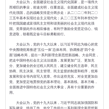
大会认为，全面建设社会主义现代化国家，是一项伟大
而艰巨的事业，前途光明，任重道远。全面建成社会主义现
代化强国，总的战略安排是分两步走：从二〇二〇年到二〇
三五年基本实现社会主义现代化；从二〇三五年到本世纪中
叶把我国建成富强民主文明和谐美丽的社会主义现代化强
国。党章据此作出相应修改，有利于激励全党坚定信心、锐
意进取，朝着既定奋斗目标勇毅前行。
大会认为，党的十九大以来，以习近平同志为核心的党
中央围绕统筹推进“五位一体”总体布局、协调推进“四个全
面”战略布局，提出一系列新理念新思想新战略。大会同意，
把走中国特色社会主义法治道路，发展更加广泛、更加充
分、更加健全的全过程人民民主，建立健全民主选举、民主
协商、民主决策、民主管理、民主监督的制度和程序，统筹
发展和安全等内容写入党章。作出这些充实，对全党更加自
觉、更加坚定地贯彻党的基本理论、基本路线、基本方略，
全面推进中国特色社会主义伟大事业，具有十分重要的作
用。
大会认为，党的十九大以来，习近平同志就加强国防和
军队建设、统战工作、外交工作提出一系列新理念新思想新