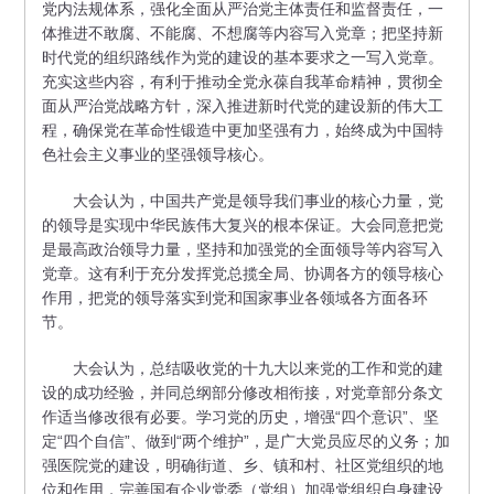
党内法规体系，强化全面从严治党主体责任和监督责任，一
体推进不敢腐、不能腐、不想腐等内容写入党章；把坚持新
时代党的组织路线作为党的建设的基本要求之一写入党章。
充实这些内容，有利于推动全党永葆自我革命精神，贯彻全
面从严治党战略方针，深入推进新时代党的建设新的伟大工
程，确保党在革命性锻造中更加坚强有力，始终成为中国特
色社会主义事业的坚强领导核心。
大会认为，中国共产党是领导我们事业的核心力量，党
的领导是实现中华民族伟大复兴的根本保证。大会同意把党
是最高政治领导力量，坚持和加强党的全面领导等内容写入
党章。这有利于充分发挥党总揽全局、协调各方的领导核心
作用，把党的领导落实到党和国家事业各领域各方面各环
节。
大会认为，总结吸收党的十九大以来党的工作和党的建
设的成功经验，并同总纲部分修改相衔接，对党章部分条文
作适当修改很有必要。学习党的历史，增强“四个意识”、坚
定“四个自信”、做到“两个维护”，是广大党员应尽的义务；加
强医院党的建设，明确街道、乡、镇和村、社区党组织的地
位和作用，完善国有企业党委（党组）加强党组织自身建设