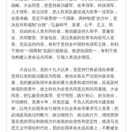
战略。大会同意，把坚持政治建军、改革强军、科技强军、
人才强军、依法治军，把人民军队建设成为世界一流军队；
全面准确、坚定不移贯彻“一个国家、两种制度”的方针，坚
决反对和遏制“台独”；弘扬和平、发展、公平、正义、民
主、自由的全人类共同价值，推动建设持久和平、普遍安
全、共同繁荣、开放包容、清洁美丽的世界等内容写入党
章。充实这些内容，有利于坚持走中国特色强军之路，有利
于推动“一国两制”实践行稳致远、推进祖国统一，有利于推
动构建人类命运共同体、引领人类进步潮流。
大会认为，党的十九大以来，党坚持打铁必须自身硬，
坚持以党的政治建设为统领，推动全面从严治党向纵深发
展，党的建设取得许多新的重大成果和成功经验，应该及时
体现到党章中，使之转化为全党共同意志和共同遵循。大会
同意，把弘扬坚持真理、坚守理想，践行初心、担当使命，
不怕牺牲、英勇斗争，对党忠诚、不负人民的伟大建党精
神，以伟大自我革命引领伟大社会革命等要求写入党章；把
必须提高政治判断力、政治领悟力、政治执行力，增强贯彻
落实党的理论和路线方针政策的自觉性和坚定性，推进马克
思主义中国化时代化，党的自我革命永远在路上，不断健全