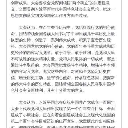
创新成果。大会要求全党深刻领悟“两个确立”的决定性意
义，全面贯彻习近平新时代中国特色社会主义思想，把这一
思想贯彻落实到党和国家工作各方面全过程。
大会认为，在百年奋斗历程中，党始终践行党的初心使
命，团结带领全国各族人民书写了中华民族几千年历史上最
恢宏的史诗，创造了一系列伟大成就，积累了宝贵历史经
验。大会同意把党的初心使命、党的百年奋斗重大成就和历
史经验的内容写入党章。敢于斗争、敢于胜利，是党和人民
不可战胜的强大精神力量。党和人民取得的一切成就，都是
通过斗争取得的。大会同意把发扬斗争精神、增强斗争本领
的内容写入党章。充实这些内容，对激励全党坚定历史自
信、增强历史主动，坚守初心使命、传承红色基因，把握新
的伟大斗争的历史特点，团结带领全国各族人民夺取中国特
色社会主义新胜利，具有十分重大的意义。
大会认为，习近平同志在庆祝中国共产党成立一百周年
大会上代表党和人民作出实现了第一个百年奋斗目标、全面
建成了小康社会、正在向着全面建成社会主义现代化强国的
第二个百年奋斗目标迈进的庄严宣告，党章据此作出相应修
改。调整这些内容，有利于全党全面准确把握新时代新征程