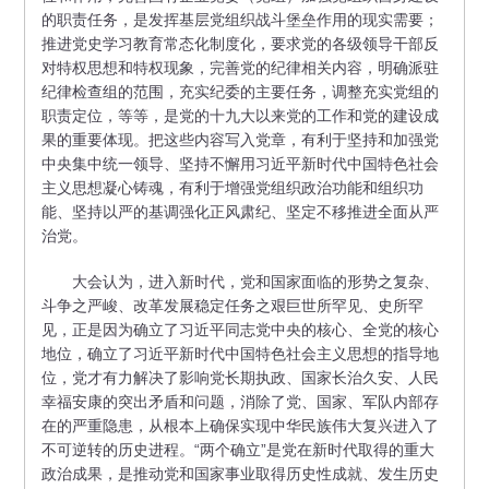
的职责任务，是发挥基层党组织战斗堡垒作用的现实需要；
推进党史学习教育常态化制度化，要求党的各级领导干部反
对特权思想和特权现象，完善党的纪律相关内容，明确派驻
纪律检查组的范围，充实纪委的主要任务，调整充实党组的
职责定位，等等，是党的十九大以来党的工作和党的建设成
果的重要体现。把这些内容写入党章，有利于坚持和加强党
中央集中统一领导、坚持不懈用习近平新时代中国特色社会
主义思想凝心铸魂，有利于增强党组织政治功能和组织功
能、坚持以严的基调强化正风肃纪、坚定不移推进全面从严
治党。
大会认为，进入新时代，党和国家面临的形势之复杂、
斗争之严峻、改革发展稳定任务之艰巨世所罕见、史所罕
见，正是因为确立了习近平同志党中央的核心、全党的核心
地位，确立了习近平新时代中国特色社会主义思想的指导地
位，党才有力解决了影响党长期执政、国家长治久安、人民
幸福安康的突出矛盾和问题，消除了党、国家、军队内部存
在的严重隐患，从根本上确保实现中华民族伟大复兴进入了
不可逆转的历史进程。“两个确立”是党在新时代取得的重大
政治成果，是推动党和国家事业取得历史性成就、发生历史