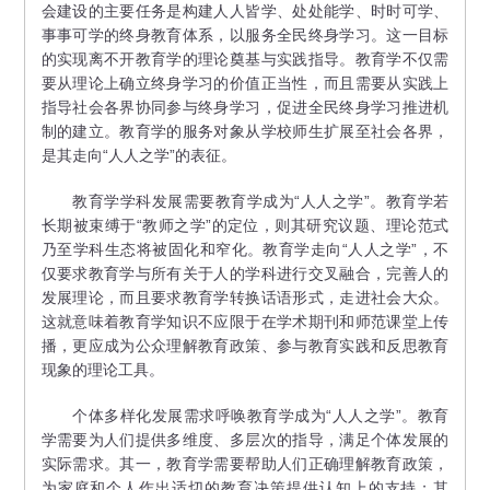
会建设的主要任务是构建人人皆学、处处能学、时时可学、
事事可学的终身教育体系，以服务全民终身学习。这一目标
的实现离不开教育学的理论奠基与实践指导。教育学不仅需
要从理论上确立终身学习的价值正当性，而且需要从实践上
指导社会各界协同参与终身学习，促进全民终身学习推进机
制的建立。教育学的服务对象从学校师生扩展至社会各界，
是其走向“人人之学”的表征。
教育学学科发展需要教育学成为“人人之学”。教育学若
长期被束缚于“教师之学”的定位，则其研究议题、理论范式
乃至学科生态将被固化和窄化。教育学走向“人人之学”，不
仅要求教育学与所有关于人的学科进行交叉融合，完善人的
发展理论，而且要求教育学转换话语形式，走进社会大众。
这就意味着教育学知识不应限于在学术期刊和师范课堂上传
播，更应成为公众理解教育政策、参与教育实践和反思教育
现象的理论工具。
个体多样化发展需求呼唤教育学成为“人人之学”。教育
学需要为人们提供多维度、多层次的指导，满足个体发展的
实际需求。其一，教育学需要帮助人们正确理解教育政策，
为家庭和个人作出适切的教育决策提供认知上的支持；其