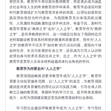
密切关系。教育学不再仅面向教师教育，而是逐步成为涵盖
全社会和全人生的终身教育的学科体系。教育学必须应对新
时代教育领域扩大与教育需求多样的局面，以理论创新和实
践应用自觉担当时代使命，为我国教育充分体现其政治属
性、人民属性和战略属性提供学科支持。有鉴于此，新时代
教育学需要从“教师之学”走向“人人之学”。教育学作为“教师
之学”，是培养教师的学问，这一功能定位契合了我国特定历
史时期建设教育体系对师资的数量和质量需求。而作为“人人
之学”的教育学不仅关乎“如何教”的方法论问题，更指向个体
如何生存、生活与发展的生命之学，还应成为引导人认识和
处理自身与世界关系的生存之学。总之，作为“人人之学”的
教育学是贯穿人生命全程和超越具体社会角色的学问。
教育学为何要走向“人人之学”
教育强国战略推进要求教育学成为“人人之学”。教育学
需要主动拓宽服务范围，以“人人之学”的姿态，为教育强国
建设提供更具普遍性的理论认识与实践方略，引导全体人民
树立正确的教育观、掌握科学的学习方法、提升终身发展的
能力，从而为强国建设奠定坚实的教育基础和社会基础。
学习型社会建设呼唤教育学成为“人人之学”。学习型社