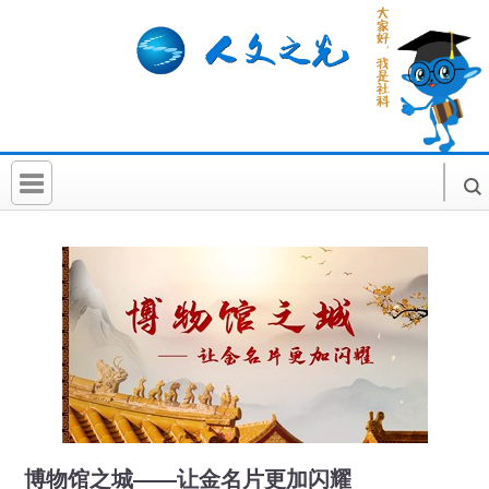
首 页
社科要闻
人文北京
社科卡片
社科讲堂
科普活动
博物馆之城——让金名片更加闪耀