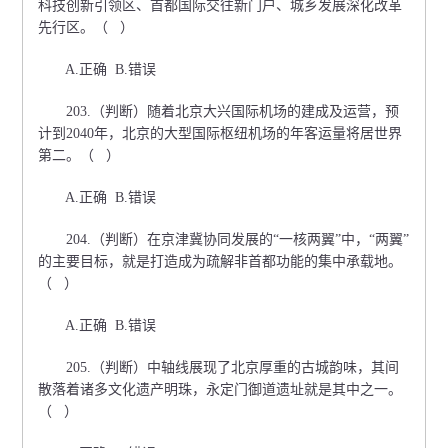
科技创新引领区、首都国际交往新门户、城乡发展深化改革
先行区。（ ）
A.正确 B.错误
203.（判断）随着北京大兴国际机场的建成及运营，预
计到2040年，北京的大型国际枢纽机场的年客运量将居世界
第二。（ ）
A.正确 B.错误
204.（判断）在京津冀协同发展的“一核两翼”中，“两翼”
的主要目标，就是打造成为疏解非首都功能的集中承载地。
（ ）
A.正确 B.错误
205.（判断）中轴线展现了北京厚重的古城韵味，其间
散落着诸多文化遗产明珠，永定门御道遗址就是其中之一。
（ ）