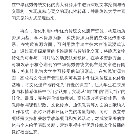
在中华优秀传统文化的庞大资源库中进行深度文本挖掘与语
义重构，实现其核心要义的现代性转译，并最终以大学生喜
闻乐见的方式呈现出来。
再次，活化利用中华优秀传统文化遗产资源，构建物质
资源为基、学术资源为脉、实践资源为翼的立体化传播体
系。在物质资源方面，可利用数字孪生技术营造沉浸式认
知，通过毫米级精度的多维建模与智能化交互，将静态文物
转化为可参与、可对话的动态认知载体。在学术资源方面，
可将发表于核心期刊的中华优秀传统文化主题文章进行阐
释，将其转化为大学生可接受的知识形态。在实践资源方
面，高校与文化遗产管理机构可共建中华优秀传统文化体验
基地，将文化遗产地转化为“行走的课堂”，让大学生在亲身
参与和情感体验中“活化”认知，实现从“知”到“信”再到“行”的
转化。最后，完善评价激励机制。高校应改革评价体系，将
教师参与课程思政、文化传承、通识教育等方面的贡献纳入
工作考核、职称评聘和评优评先的考量范畴。同时，设立专
项经费支持相关教学改革项目和实践活动，对成效显著的集
体与个人给予表彰奖励，营造重视中华优秀传统文化传播的
良好校园生态。