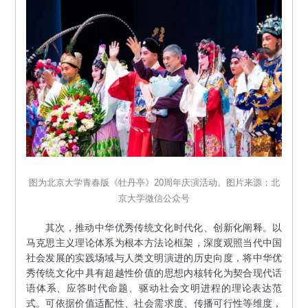
图为北京大学青春版《牡丹亭》20周年庆演活动。图片来源：北
京大学微信公众号
其次，推动中华优秀传统文化时代化、创新化阐释。以
马克思主义理论体系为根本方法论框架，深度观照当代中国
社会发展的实践场域与人类文明演进的历史向度，将中华优
秀传统文化中具有超越性价值的思想内核转化为契合现代话
语体系、应答时代命题、驱动社会文明进程的理论表达范
式。可依据价值适配性、社会需求度、传播可行性等维度，