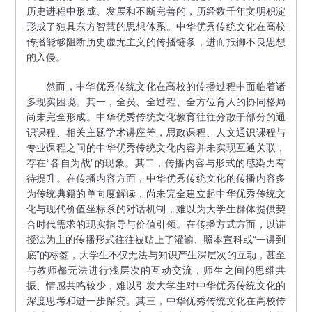
历史进程中形成、发展和不断完善的，历经数千年文明积淀
形成了独具东方智慧的思想体系。中华优秀传统文化在高校
传播能够阻断历史虚无主义的传播链条，进而抵御不良思想
的入侵。
然而，中华优秀传统文化在高校的传播过程中面临着诸
多现实困境。其一，全员、全过程、全方位育人的协同格局
尚未完全形成。中华优秀传统文化教育往往分散于部分的通
识课程、相关主题学术讲座等，思政课程、人文通识课程与
专业课程之间的中华优秀传统文化内容并未实现互通关联，
存在“各自为战”的现象。其二，传播内容与形式的感染力有
待提升。在传播内容方面，中华优秀传统文化的传播内容多
为传统典籍的单向度解读，尚未完全建立起中华优秀传统文
化与现代价值坐标系的对话机制，难以为大学生群体提供契
合时代需求的现实指导与价值引领。在传播方式方面，以讲
授法为主的传播形式往往被贴上了灌输、照本宣科或“一讲到
底”的标签，大学生不仅无法与知识产生深层次的互动，甚至
与教师都无法进行浅层次的互动交流，师生之间的思维共
振、情感共鸣较少，难以引发大学生对中华优秀传统文化的
深度思考和进一步探究。其三，中华优秀传统文化在高校传