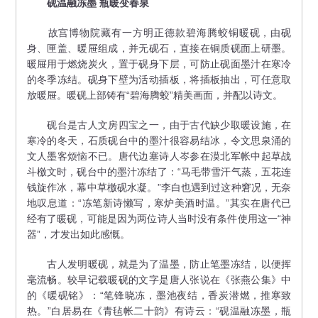
砚温融冻墨 瓶暖变春泉
故宫博物院藏有一方明正德款碧海腾蛟铜暖砚，由砚
身、匣盖、暖屉组成，并无砚石，直接在铜质砚面上研墨。
暖屉用于燃烧炭火，置于砚身下层，可防止砚面墨汁在寒冷
的冬季冻结。砚身下壁为活动插板，将插板抽出，可任意取
放暖屉。暖砚上部铸有“碧海腾蛟”精美画面，并配以诗文。
砚台是古人文房四宝之一，由于古代缺少取暖设施，在
寒冷的冬天，石质砚台中的墨汁很容易结冰，令文思泉涌的
文人墨客烦恼不已。唐代边塞诗人岑参在漠北军帐中起草战
斗檄文时，砚台中的墨汁冻结了：“马毛带雪汗气蒸，五花连
钱旋作冰，幕中草檄砚水凝。”李白也遇到过这种窘况，无奈
地叹息道：“冻笔新诗懒写，寒炉美酒时温。”其实在唐代已
经有了暖砚，可能是因为两位诗人当时没有条件使用这一“神
器”，才发出如此感慨。
古人发明暖砚，就是为了温墨，防止笔墨冻结，以便挥
毫流畅。较早记载暖砚的文字是唐人张说在《张燕公集》中
的《暖砚铭》：“笔锋晓冻，墨池夜结，香炭潜燃，推寒致
热。”白居易在《青毡帐二十韵》有诗云：“砚温融冻墨，瓶