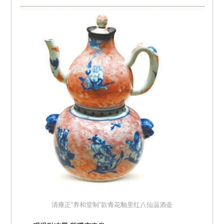
清雍正“养和堂制”款青花釉里红八仙温酒壶