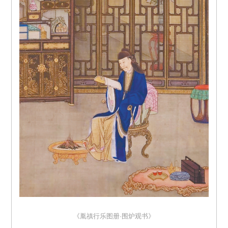
《胤禛行乐图册·围炉观书》