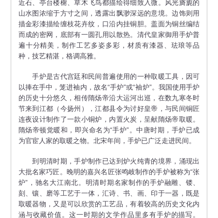
近石、亭台楼榭、草木飞鸟都描绘得细致入微。风光旖旎的
山水图浓缩于方寸之间，透露出飘渺深远的意境。边饰则用
描金彩漆描绘缠枝花卉纹，口沿内挂铜胆。盖面为铜丝编结
而成的密网，底部有一圆孔用以散热。清代皇家御用手炉普
遍十分精美，制作工艺多姿多彩，材质有漆器、珐琅等品
种，技艺精湛，格调高雅。
手炉是古代宫廷和民间普遍使用的一种取暖工具，因可
以捧在手中，笼进袖内，故名“手炉”或“袖炉”。我国使用手炉
的历史十分悠久，相传隋炀帝沿大运河出巡，在数九寒冬时
节来到江都（今扬州），江都县令为讨好皇帝，与民间铜匠
连夜设计制作了一款小铜炉，内置火炭，呈献隋炀帝取暖。
隋炀帝顿觉暖和，即兴命名为“手炉”。中唐时期，手炉已成
为官宦人家的取暖之物。北宋年间，手炉已广泛走进民间。
到明清时期，手炉制作已达到炉火纯青的境界，涌现出
大批名家巧匠。晚明的嘉兴名匠张鸣岐制作的手炉被称为“张
炉”，驰名大江南北。明清时期名家制作的手炉融雕、镂、
刻、镶、磨等工艺于一体，汇诗、书、画、印于一器，既是
取暖器物，又是可以欣赏的工艺品，有着较高的历史文化内
涵与收藏价值。这一时期的文学作品里多有手炉的描写。