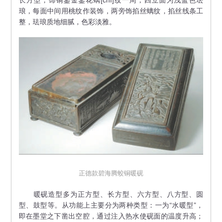
琅，每面中间用桃纹作装饰，两旁饰掐丝螭纹，掐丝线条工
整，珐琅质地细腻，色彩淡雅。
正德款碧海腾蛟铜暖砚
暖砚造型多为正方型、长方型、六方型、八方型、圆
型、鼓型等。从功能上主要分为两种类型：一为“水暖型”，
即在墨堂之下凿出空腔，通过注入热水使砚面的温度升高；