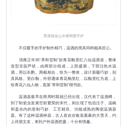
黑漆描金山水楼阁图手炉
不仅暖手的手炉制作精巧，温酒的用具同样颇具匠心。
清雍正年间“养和堂制”款青花釉里红八仙温酒壶，整体
造型呈葫芦状，由两部分组成，上部盛酒，下部注热水温
酒，用以长酌。两截相合，恰为一整体，设计新颖巧妙，别
具风格。里白釉，外部通体青花釉里红，以釉里红为底，上
绘青花八仙人物，底落“养和堂制”楷书款。
温酒器最早在商周时期就已经出现，汉代有了温酒樽，
到了制瓷业发展空前繁荣的宋代，则出现了包括注子、温碗
和盖在内的形制巧妙、工艺精良、功能成熟的陶瓷温酒器
皿。有了这种温酒神器，古人喜欢在银装素裹的大雪天，约
上诗朋文友，来到户外温酒把盏，十分有情趣。