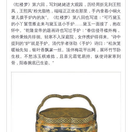
《红楼梦》第六回，写刘姥姥进大观园，历经周折见到王熙
凤，王熙凤“粉光脂艳，端端正正坐在那里，手内拿着小铜火
箸儿拨手炉内的灰”。《红楼梦》第八回也写道：“可巧黛玉
的小丫鬟雪雁走来与黛玉送小手炉……黛玉一面接了，抱在
怀中。”乾隆皇帝的题画诗也写过手炉：“眷信侵寻槛外梅，
倚吟秉烛共徘徊。轻寒不入深庭院，女伴携炉得得来。”诗中
提到的“炉”就是手炉。清代学者张劭《手炉》诗曰：“松灰笼
暖袖先知，银叶香飘篆一丝。顶伴梅花平出网，展环竹节卧
生枝。不愁冻玉棋难捻，且喜元霜笔易持。纵使诗家寒到
骨，阳春腕底已生姿。”