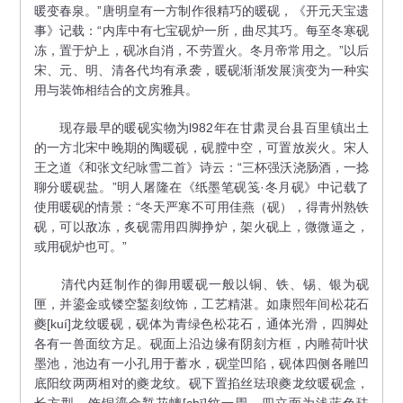
暖变春泉。”唐明皇有一方制作很精巧的暖砚，《开元天宝遗
事》记载：“内库中有七宝砚炉一所，曲尽其巧。每至冬寒砚
冻，置于炉上，砚冰自消，不劳置火。冬月帝常用之。”以后
宋、元、明、清各代均有承袭，暖砚渐渐发展演变为一种实
用与装饰相结合的文房雅具。
现存最早的暖砚实物为l982年在甘肃灵台县百里镇出土
的一方北宋中晚期的陶暖砚，砚膛中空，可置放炭火。宋人
王之道《和张文纪咏雪二首》诗云：“三杯强沃浇肠酒，一捻
聊分暖砚盐。”明人屠隆在《纸墨笔砚笺·冬月砚》中记载了
使用暖砚的情景：“冬天严寒不可用佳燕（砚），得青州熟铁
砚，可以敌冻，炙砚需用四脚挣炉，架火砚上，微微逼之，
或用砚炉也可。”
清代内廷制作的御用暖砚一般以铜、铁、锡、银为砚
匣，并鎏金或镂空錾刻纹饰，工艺精湛。如康熙年间松花石
夔[kuí]龙纹暖砚，砚体为青绿色松花石，通体光滑，四脚处
各有一兽面纹方足。砚面上沿边缘有阴刻方框，内雕荷叶状
墨池，池边有一小孔用于蓄水，砚堂凹陷，砚体四侧各雕凹
底阳纹两两相对的夔龙纹。砚下置掐丝珐琅夔龙纹暖砚盒，
长方型，饰铜鎏金錾花螭[chī]纹一周，四立面为浅蓝色珐