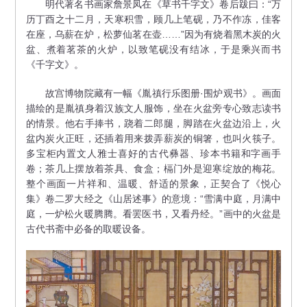
明代著名书画家詹景凤在《草书千字文》卷后跋曰：“万
历丁酉之十二月，天寒积雪，顾几上笔砚，乃不作冻，佳客
在座，乌薪在炉，松萝仙茗在壶……”因为有烧着黑木炭的火
盆、煮着茗茶的火炉，以致笔砚没有结冰，于是乘兴而书
《千字文》。
故宫博物院藏有一幅《胤禛行乐图册·围炉观书》。画面
描绘的是胤禛身着汉族文人服饰，坐在火盆旁专心致志读书
的情景。他右手捧书，跷着二郎腿，脚踏在火盆边沿上，火
盆内炭火正旺，还插着用来拨弄薪炭的铜箸，也叫火筷子。
多宝柜内置文人雅士喜好的古代彝器、珍本书籍和字画手
卷；茶几上摆放着茶具、食盒；槅门外是迎寒绽放的梅花。
整个画面一片祥和、温暖、舒适的景象，正契合了《悦心
集》卷二罗大经之《山居述事》的意境：“雪满中庭，月满中
庭，一炉松火暖腾腾。看罢医书，又看丹经。”画中的火盆是
古代书斋中必备的取暖设备。