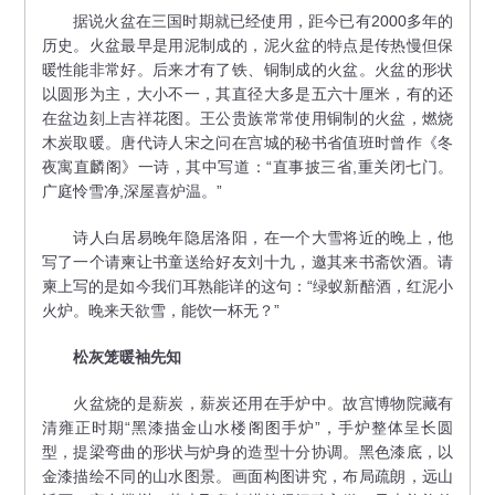
据说火盆在三国时期就已经使用，距今已有2000多年的
历史。火盆最早是用泥制成的，泥火盆的特点是传热慢但保
暖性能非常好。后来才有了铁、铜制成的火盆。火盆的形状
以圆形为主，大小不一，其直径大多是五六十厘米，有的还
在盆边刻上吉祥花图。王公贵族常常使用铜制的火盆，燃烧
木炭取暖。唐代诗人宋之问在宫城的秘书省值班时曾作《冬
夜寓直麟阁》一诗，其中写道：“直事披三省,重关闭七门。
广庭怜雪净,深屋喜炉温。”
诗人白居易晚年隐居洛阳，在一个大雪将近的晚上，他
写了一个请柬让书童送给好友刘十九，邀其来书斋饮酒。请
柬上写的是如今我们耳熟能详的这句：“绿蚁新醅酒，红泥小
火炉。晚来天欲雪，能饮一杯无？”
松灰笼暖袖先知
火盆烧的是薪炭，薪炭还用在手炉中。故宫博物院藏有
清雍正时期“黑漆描金山水楼阁图手炉”，手炉整体呈长圆
型，提梁弯曲的形状与炉身的造型十分协调。黑色漆底，以
金漆描绘不同的山水图景。画面构图讲究，布局疏朗，远山