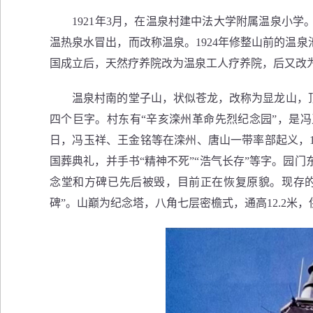
1921年3月，在温泉村建中法大学附属温泉小学
温热泉水冒出，而改称温泉。1924年修整山前的温
国成立后，天然疗养院改为温泉工人疗养院，后又改
温泉村南的堂子山，状似苍龙，改称为显龙山，顶峰
四个巨字。村东有“辛亥滦州革命先烈纪念园”，是冯
日，冯玉祥、王金铭等在滦州、唐山一带率部起义，19
国葬典礼，并手书“精神不死”“浩气长存”等字。园
念堂和方碑已先后被毁，目前正在恢复原貌。现存的
碑”。山巅为纪念塔，八角七层密檐式，通高12.2