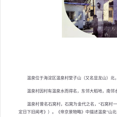
温泉位于海淀区温泉村堂子山（又名显龙山）北，水
温泉村因村有温泉水而得名，东邻大稻地，南邻水
温泉村曾名石窝村，石窝为金代之名，“石窝村一带，
定日下旧闻考》）。《帝京景物略》中描述温泉“山北