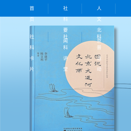
首
社
人
页
科
文
要
北
社
社
科
闻
京
科
科
普
卡
讲
活
片
堂
动