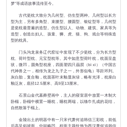
梦”等成语故事流传至今。
古代瓷枕大致分为几何型、仿生型两种。几何型以长方
型为主，另有多角型、束腰型、腰圆型、银锭型等，几何型
是瓷枕最普遍的造型。仿生型以人、动物、建筑、家具等为
造型，创造出妇人、孩童、狮、虎、猫、狗、戏台等特殊造
型的枕具。
门头沟龙泉务辽代窑址中发现了不少瓷枕，分为长方型
枕、荷叶型枕、元宝型枕等。其中如意型荷叶枕，枕面呈盘
状，微凹，圆角型枕座，四面塑四只赑屃（bì xì）（中国古
代神兽之一，相传为龙之九子之一，外形似龟）等距环列。
灰白胎，复合釉，枕面茶叶末釉显灰绿，略有光泽，枕座白
釉泛灰，底径12.5厘米、高9至13厘米。
石景山金代墓葬壁画中，主人的寝室居中放置一木制大
卧榻，卧榻中横置一睡枕，睡枕两端，以绦巾扎成的花结，
自然散落于榻上。
金陵出土的明器中有一只宋代萧何追韩信三彩枕，前低
后高呈斜坡面，中间略凹。枕面主题纹饰为西汉萧何追韩信