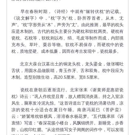
早在春秋时期，《诗经》中就有“辗转伏枕”的记载。
《说文解字》中，“枕”字为“枕，卧所荐首者。从木、冘
声”。“枕”字形旁从“木”，声旁为“冘”。由此推测，最早的枕头
应是木制的。古代的枕头主要分为硬枕和软枕两类。硬枕有
瓷枕、石枕等，软枕则以布、绢、毛皮等制作而成，内部填
充布头、草叶、粟谷等物。软枕不易保存，而硬枕中的瓷
枕，质地坚硬、成本低廉，因而在考古发现中，瓷枕最多。
北京大葆台汉墓出土的铜龙头枕，龙头鎏金，做张嘴吐
舌状，用圆水晶做眼睛，青玉作牙、舌和双角。枕中段应为
木制。造型别致生动，高20.5厘米、宽8.5厘米。
瓷枕在唐朝后逐渐流行。北宋张耒《谢黄师是惠碧瓷
枕》诗云：“巩人作枕坚且青，故人赠我消炎蒸。持之入室凉
风生，脑寒发冷泥丸惊。”这首诗道出了瓷枕的消暑功用，凉
凉的瓷枕十分适合在夏日午睡。南唐冯延巳《菩萨蛮》
云：“娇鬟堆枕钗横凤，溶溶春水杨花梦。”五代魏承班《诉
衷情》写道：“春深花簇小楼台，风飘锦绣开。新睡觉，步香
阶，山枕印红腮。”从这些描写女子闺阁的词作中，可以发现