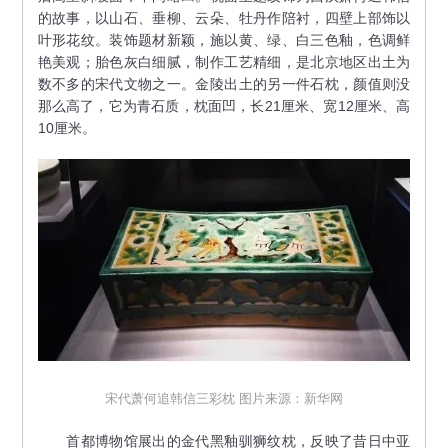
的故事，以山石、垂柳、云朵、牡丹作陪衬，四壁上部饰以
叶形花纹。装饰题材新颖，施以黄、绿、白三色釉，色调鲜
艳美观；胎色灰白细腻，制作工艺精细，是北京地区出土为
数不多的宋代文物之一。金陵出土的另一件石枕，颜值则没
那么高了，它为青石质，枕面凹，长21厘米、宽12厘米、高
10厘米。
宋代萧何追韩信三彩枕 图片来源：新华网
首都博物馆展出的金代黑釉驯狮纹枕，反映了昔日中亚