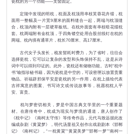
瓷枕的另一个功能——支髻固定。
定陵中发现的明枕，枕面及枕顶用串枝芙蓉花卉缎，枕
面用一整幅及一片宽9厘米的面料缝合一起，两端与枕顶缝
合，枕顶内附有一层硬草板纸。在枕外面套有串枝暗花缎枕
套。枕两端附有金枕顶，于四角镂空处用合股丝线钉在枕的
两端。枕内填有通草片，枕长70厘米、高17厘米。
古代女子头发长，梳发髻耗时费力，为了省时，往往会
选择瓷枕，它可以让复杂的发型和头饰保持不乱，这是从诗
词中可以得到印证的。此外，瓷枕还有储物功能。古时“枕中
书”喻指珍秘书籍，因为瓷枕是中空的，可设密匣以放置贵重
物品。祈福辟邪保平安是瓷枕的另一作用，在枕上描绘代表
吉祥寓意的图案、书写诗文或传说故事等，祝愿枕枕人平
安、富贵。
枕与梦密切相关，梦是中国古典文学里的一个重要题
材。在唐传奇中，枕成为现实与梦境的通道，唐人创作了
《枕中记》《南柯太守传》等传奇作品，元代马致远据此改
编成杂剧《黄粱梦》，明代汤显祖又创作出戏剧剧本《邯郸
记》《南柯记》，“一枕黄粱”“黄粱美梦”“邯郸一梦”“南柯一