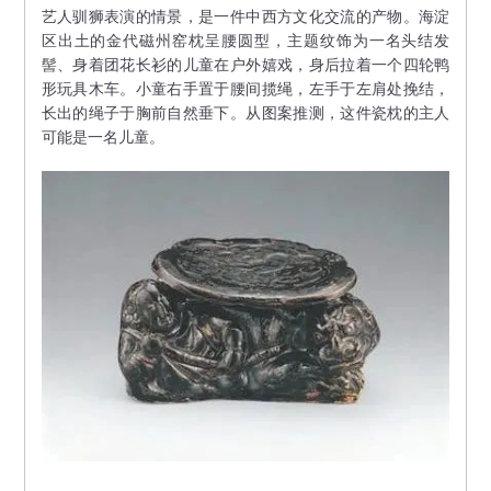
艺人驯狮表演的情景，是一件中西方文化交流的产物。海淀
区出土的金代磁州窑枕呈腰圆型，主题纹饰为一名头结发
髻、身着团花长衫的儿童在户外嬉戏，身后拉着一个四轮鸭
形玩具木车。小童右手置于腰间揽绳，左手于左肩处挽结，
长出的绳子于胸前自然垂下。从图案推测，这件瓷枕的主人
可能是一名儿童。