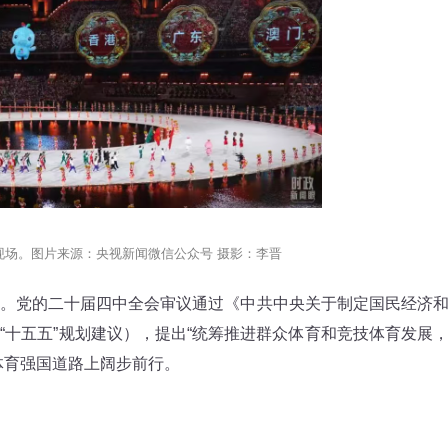
现场。图片来源：央视新闻微信公众号 摄影：李晋
党的二十届四中全会审议通过《中共中央关于制定国民经济
“十五五”规划建议），提出“统筹推进群众体育和竞技体育发展
体育强国道路上阔步前行。