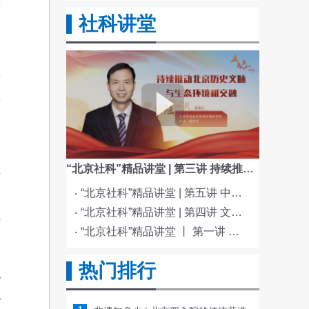
空
社科讲堂
、
育
作
参
“北京社科”精品讲堂 | 第三讲 持续推动北京历史文脉与生态环境相交融
育
“北京社科”精品讲堂 | 第五讲 中国电影与文化传统
体
“北京社科”精品讲堂 | 第四讲 文化与科技融合赋能新质生产力发展
持
“北京社科”精品讲堂 丨 第一讲 《红楼梦》的北京情缘
热门排行
也
拟