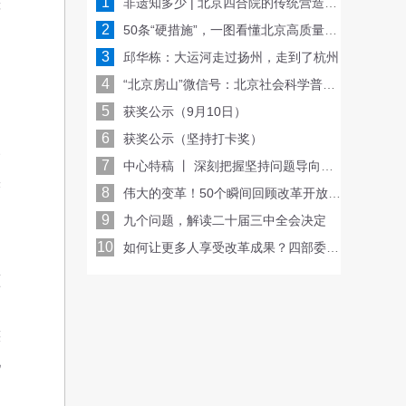
1
非遗知多少 | 北京四合院的传统营造技艺
等
2
50条“硬措施”，一图看懂北京高质量发展路线图！
向
3
邱华栋：大运河走过扬州，走到了杭州
4
“北京房山”微信号：北京社会科学普及周线上亮相，每天一场讲座或沙龙！
5
获奖公示（9月10日）
6
获奖公示（坚持打卡奖）
播
7
中心特稿 丨 深刻把握坚持问题导向的科学内涵和实践要求
实
8
伟大的变革！50个瞬间回顾改革开放光辉时刻
9
九个问题，解读二十届三中全会决定
10
如何让更多人享受改革成果？四部委最新解读
造
蕴
的
族
化