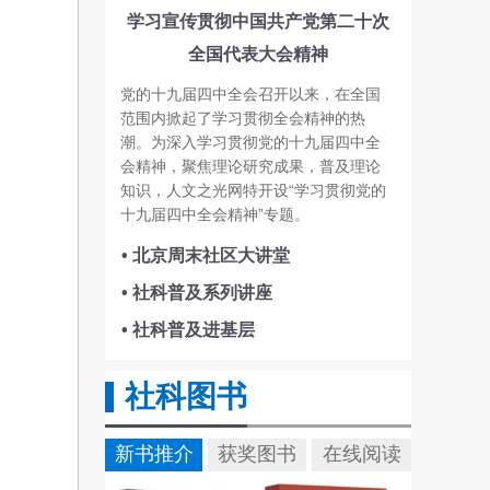
学习宣传贯彻中国共产党第二十次
全国代表大会精神
党的十九届四中全会召开以来，在全国
范围内掀起了学习贯彻全会精神的热
潮。为深入学习贯彻党的十九届四中全
会精神，聚焦理论研究成果，普及理论
知识，人文之光网特开设“学习贯彻党的
十九届四中全会精神”专题。
• 北京周末社区大讲堂
• 社科普及系列讲座
• 社科普及进基层
和
，
社科图书
新书推介
获奖图书
在线阅读