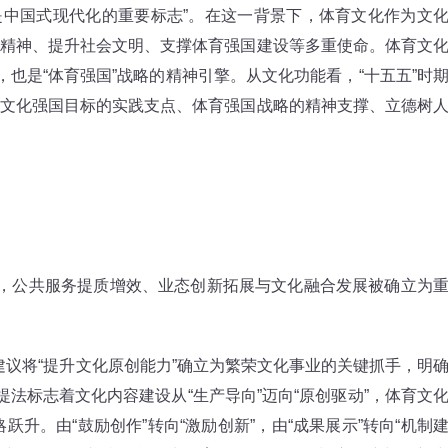
中国式现代化的重要标志”。在这一背景下，体育文化作为文
精神、提升社会文明、支撑体育强国建设等多重使命。体育文
，也是“体育强国”战略的精神引擎。从文化功能看，“十五五”时
文化强国目标的实践支点、体育强国战略的精神支撑、立德树
，公共服务提质增效、业态创新拓展与文化融合发展被确立为
建议将“提升文化原创能力”确立为繁荣文化事业的关键抓手，明
提法标志着文化内容建设从“生产导向”迈向“原创驱动”，体育文
略跃升。由“鼓励创作”转向“激励创新”，由“成果展示”转向“机制