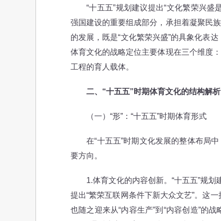
“十五五”规划建议提出“文化繁荣兴盛是
强国建设的重要组成部分，承担着凝聚民族
的发展，既是“文化繁荣兴盛”的具象化表达
体育文化的战略定位主要体现在三个维度：
工程的育人载体。
二、“十五五”时期体育文化的结构解析
（一）“形”：“十五五”时期体育形式
在“十五五”时期文化发展的整体布局中
要方向。
1.体育文化的内容创新。“十五五”规划
提出“繁荣互联网条件下新大众文艺”。这一
也随之迎来从“内容生产”到“内容创造”的战