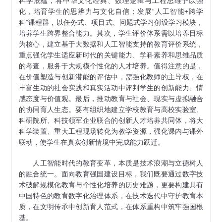
科学底蕴，将中华文化经典、数理逻辑与工程思维予以强
化，培育学生的思辨力与文化自信；发展“人工智能+跨学
科”课程群，以任务式、项目式、问题式学习创设学习模块，
培养学生跨界整合能力。其次，学生评价体系需以培养目标
为核心，建立基于大数据和人工智能支持的教育评价系统，
重点强化学生适应新时代的关键能力、学科素养和思维品质
的考查，服务于大规模个性化的人才培养。值得注意的是，
在价值塑造与创新潜能的评估中，需强化教师的主导权，在
丰富生动的社会实践和真实活动中评判学生的创新能力、情
感态度与价值观。最后，推动教育与社会、现实与虚拟融合
的协同育人生态。要有组织地建立学校教育与高校实验室、
科研院所、科技领军企业联合的创新人才培养共同体，将大
科学装置、重大工程现场转化为教学资源，强化课内与课外
联动，使学生在真实创新情境中完成能力跃迁。
人工智能时代的教育变革，本质是技术浪潮与立德树人
的融合统一。面向教育强国建设目标，我们既要通过数字技
术破解规模化教育与个性化培养的历史难题，更要构建具有
中国特色的教育数字化治理体系，在技术迭代中守护教育本
质，在文明传承中创新育人范式，在体系重构中筑牢强国根
基。