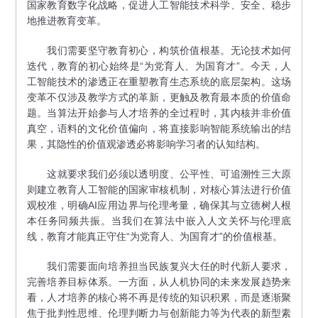
国家教育数字化战略，促进人工智能技术科学、安全、稳步
地推进教育变革。
我们需要坚守教育初心，构筑价值根基。无论技术如何
迭代，教育的初心始终是“为党育人、为国育才”。今天，人
工智能技术的渗透正在重塑教育生态系统的底层架构。这场
变革不仅涉及教学方式的革新，更触及教育最本质的价值命
题。当算法开始参与人才培养的全过程时，其内核并非价值
真空，语料的文化价值偏向，将直接影响智能系统输出的结
果，其隐性的价值观渗透必将影响学习者的认知结构。
这就要求我们必须以透明度、公平性、可追溯性三大原
则建立教育人工智能的国家审核机制，对核心算法进行价值
观校准，明确AI应用边界与伦理考量，确保其与立德树人根
本任务同频共振。当我们在算法中嵌入人文关怀与伦理底
线，教育才能真正守住“为党育人、为国育才”的价值根基。
我们需要面向培养担当民族复兴大任的时代新人要求，
完善培养目标体系。一方面，从人机协同的未来发展趋势来
看，人才培养的核心将不再是传统的知识积累，而是逐渐聚
焦于批判性思维、伦理判断力与创新能力等为代表的新型素