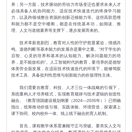
养；另一方面，技术驱动的劳动力市场变迁也要求未来人才
必须具备人机协同能力、适应技术快速迭代的终身学习能
力，以及跨领域整合资源的创新迁移能力等。这些高阶思维
和能力都不是空中楼阁，都是在传统基本功，如阅读、推
理、人文与道德素养等支撑下，逐步发展而来的。
技术革新愈剧烈，教育对人性的守护愈显紧迫，情感共
鸣、道德判断等基本能力的发展亦是重中之重。“对于学生的
启智、心灵的培养和基本的认知能力、解决问题能力的培
养，是不能放松的”。人工智能时代的教育，要培养的是德智
体美劳全面发展，在适应技术快速迭代的环境下，能够驾驭
技术工具、具备批判性思维与创新能力的价值理性主体。
我们需要在教育、科技、人才三位一体战略的引领下，
系统重构人才培养模式，实现教育规律与技术逻辑的创造性
融合。《教育强国建设规划纲要（2024—2035年）》已明确
指出，统筹推动价值引领、实践体验、环境营造，探索课上
课下协同、校内校外一体、线上线下融合的育人机制。
首先，课程教学体系需兼顾守正与突破。要夯实人文与