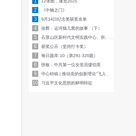
1
12张图，速览2025
总
2
《中轴之门》
要
3
9月14日纪念奖获奖名单
原
4
徐辉：运河猫儿窝的故事 （下）
全
5
石景山区新时代文明实践中心、所、站三级联动 共同收看北京社会科学普及周开幕仪式
论
6
获奖公示（坚持打卡奖）
7
每日题库-10（第291-320题）
8
快板：中共第一位女党员缪伯英
9
中心特稿 | 推动党的创新理论“飞入寻常百姓家”
10
习近平文化思想的鲜明特征
记
发
权
效
我