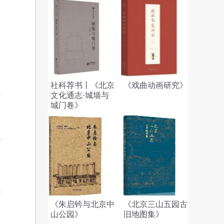
加
社科荐书丨《北京
《戏曲动画研究》
系
文化通志·城墙与
城门卷》
家
又
我
权
协
《朱启钤与北京中
《北京三山五园古
者
山公园》
旧地图集》
国