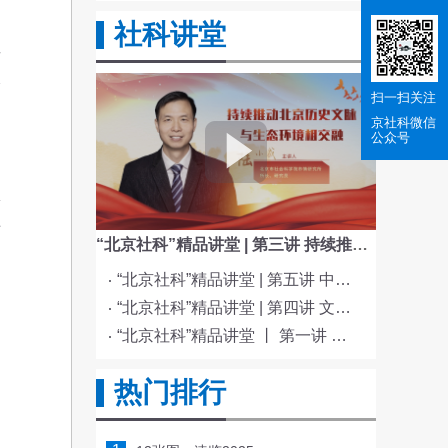
纳
社科讲堂
者
分
扫一扫关注
京社科
微信
公众号
护
权
共
“北京社科”精品讲堂 | 第三讲 持续推动北京历史文脉与生态环境相交融
“北京社科”精品讲堂 | 第五讲 中国电影与文化传统
国
“北京社科”精品讲堂 | 第四讲 文化与科技融合赋能新质生产力发展
知
“北京社科”精品讲堂 丨 第一讲 《红楼梦》的北京情缘
。
热门排行
、