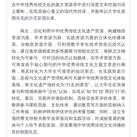
在中华优秀传统文化的庞大资源库中进行深度文本挖掘与语
义重构，实现其核心要义的现代性转译，并最终以大学生喜
闻乐见的方式呈现出来。
再次，活化利用中华优秀传统文化遗产资源，构建物质
资源为基、学术资源为脉、实践资源为翼的立体化传播体
系。在物质资源方面，可利用数字孪生技术营造沉浸式认
知，通过毫米级精度的多维建模与智能化交互，将静态文物
转化为可参与、可对话的动态认知载体。在学术资源方面，
可将发表于核心期刊的中华优秀传统文化主题文章进行阐
释，将其转化为大学生可接受的知识形态。在实践资源方
面，高校与文化遗产管理机构可共建中华优秀传统文化体验
基地，将文化遗产地转化为“行走的课堂”，让大学生在亲身
参与和情感体验中“活化”认知，实现从“知”到“信”再到“行”的
转化。最后，完善评价激励机制。高校应改革评价体系，将
教师参与课程思政、文化传承、通识教育等方面的贡献纳入
工作考核、职称评聘和评优评先的考量范畴。同时，设立专
项经费支持相关教学改革项目和实践活动，对成效显著的集
体与个人给予表彰奖励，营造重视中华优秀传统文化传播的
良好校园生态。