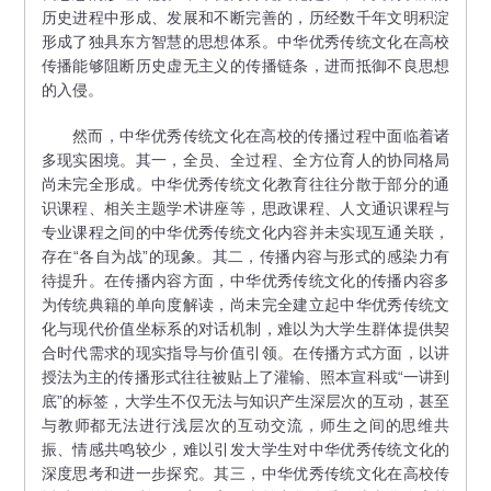
历史进程中形成、发展和不断完善的，历经数千年文明积淀
形成了独具东方智慧的思想体系。中华优秀传统文化在高校
传播能够阻断历史虚无主义的传播链条，进而抵御不良思想
的入侵。
然而，中华优秀传统文化在高校的传播过程中面临着诸
多现实困境。其一，全员、全过程、全方位育人的协同格局
尚未完全形成。中华优秀传统文化教育往往分散于部分的通
识课程、相关主题学术讲座等，思政课程、人文通识课程与
专业课程之间的中华优秀传统文化内容并未实现互通关联，
存在“各自为战”的现象。其二，传播内容与形式的感染力有
待提升。在传播内容方面，中华优秀传统文化的传播内容多
为传统典籍的单向度解读，尚未完全建立起中华优秀传统文
化与现代价值坐标系的对话机制，难以为大学生群体提供契
合时代需求的现实指导与价值引领。在传播方式方面，以讲
授法为主的传播形式往往被贴上了灌输、照本宣科或“一讲到
底”的标签，大学生不仅无法与知识产生深层次的互动，甚至
与教师都无法进行浅层次的互动交流，师生之间的思维共
振、情感共鸣较少，难以引发大学生对中华优秀传统文化的
深度思考和进一步探究。其三，中华优秀传统文化在高校传