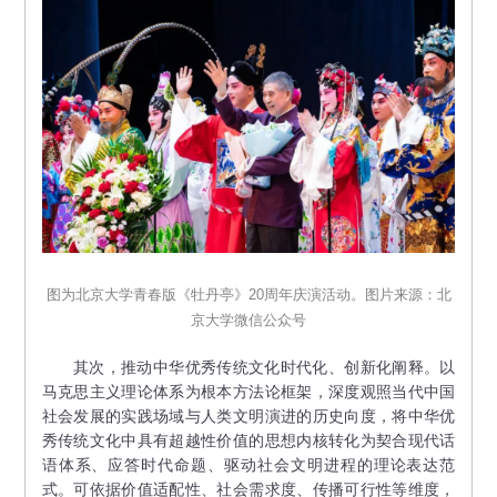
图为北京大学青春版《牡丹亭》20周年庆演活动。图片来源：北
京大学微信公众号
其次，推动中华优秀传统文化时代化、创新化阐释。以
马克思主义理论体系为根本方法论框架，深度观照当代中国
社会发展的实践场域与人类文明演进的历史向度，将中华优
秀传统文化中具有超越性价值的思想内核转化为契合现代话
语体系、应答时代命题、驱动社会文明进程的理论表达范
式。可依据价值适配性、社会需求度、传播可行性等维度，