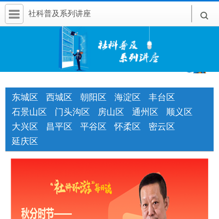
社科普及系列讲座
首 页
社科要闻
人文北京
社科卡片
东城区
西城区
朝阳区
海淀区
丰台区
石景山区
门头沟区
房山区
通州区
顺义区
社科讲堂
大兴区
昌平区
平谷区
怀柔区
密云区
科普活动
延庆区