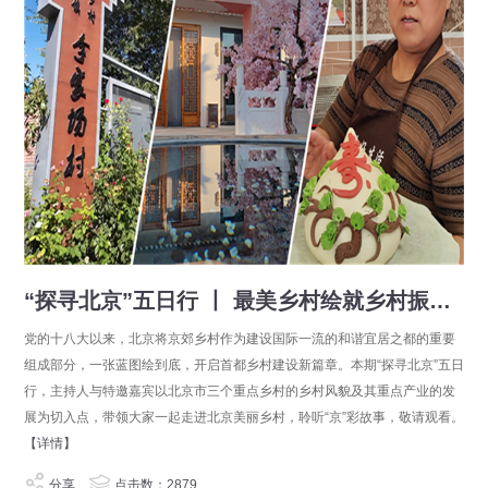
“探寻北京”五日行 丨 最美乡村绘就乡村振兴“京”彩蓝图
党的十八大以来，北京将京郊乡村作为建设国际一流的和谐宜居之都的重要
组成部分，一张蓝图绘到底，开启首都乡村建设新篇章。本期“探寻北京”五日
行，主持人与特邀嘉宾以北京市三个重点乡村的乡村风貌及其重点产业的发
展为切入点，带领大家一起走进北京美丽乡村，聆听“京”彩故事，敬请观看。
【详情】
分享
点击数：2879