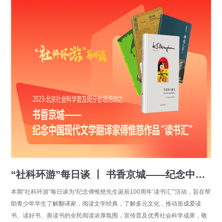
“社科环游”每日谈 丨 书香京城——纪念中国现代文学翻译家傅惟慈作品“读书汇”
本期“社科环游”每日谈为“纪念傅惟慈先生诞辰100周年‘读书汇’”活动，旨在帮
助青少年学生了解翻译家，阅读文学经典，了解多元文化，推动形成爱读
书、读好书、善读书的全民阅读浓厚氛围，宣传普及优秀社会科学成果，敬