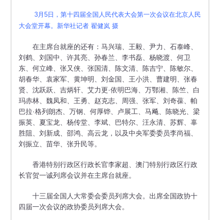
3月5日，第十四届全国人民代表大会第一次会议在北京人民
大会堂开幕。新华社记者 翟健岚 摄
在主席台就座的还有：马兴瑞、王毅、尹力、石泰峰、
刘鹤、刘国中、许其亮、孙春兰、李书磊、杨晓渡、何卫
东、何立峰、张又侠、张国清、陈文清、陈吉宁、陈敏尔、
胡春华、袁家军、黄坤明、刘金国、王小洪、曹建明、张春
贤、沈跃跃、吉炳轩、艾力更·依明巴海、万鄂湘、陈竺、白
玛赤林、魏凤和、王勇、赵克志、周强、张军、刘奇葆、帕
巴拉·格列朗杰、万钢、何厚铧、卢展工、马飚、陈晓光、梁
振英、夏宝龙、杨传堂、李斌、巴特尔、汪永清、苏辉、辜
胜阻、刘新成、邵鸿、高云龙，以及中央军委委员李尚福、
刘振立、苗华、张升民等。
香港特别行政区行政长官李家超、澳门特别行政区行政
长官贺一诚列席会议并在主席台就座。
十三届全国人大常委会委员列席大会。出席全国政协十
四届一次会议的政协委员列席大会。