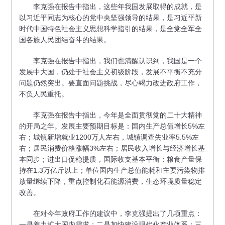
李克强在报告中指出，这些年我国发展取得的成就，是
以习近平同志为核心的党中央坚强领导的结果，是习近平新
时代中国特色社会主义思想科学指引的结果，是全党全军全
国各族人民团结奋斗的结果。
李克强在报告中指出，我们也清醒认识到，我国是一个
发展中大国，仍处于社会主义初级阶段，发展不平衡不充分
问题仍然突出。要直面问题挑战，尽心竭力改进政府工作，
不负人民重托。
李克强在报告中指出，今年是全面贯彻党的二十大精神
的开局之年。发展主要预期目标是：国内生产总值增长5%左
右；城镇新增就业1200万人左右，城镇调查失业率5.5%左
右；居民消费价格涨幅3%左右；居民收入增长与经济增长基
本同步；进出口促稳提质，国际收支基本平衡；粮食产量保
持在1.3万亿斤以上；单位国内生产总值能耗和主要污染物排
放量继续下降，重点控制化石能源消费，生态环境质量稳定
改善。
在对今年政府工作的建议中，李克强提出了几项重点：
一是着力扩大国内需求；二是加快建设现代化产业体系；三