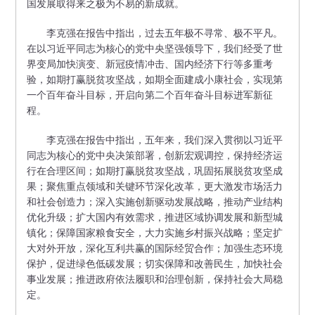
国发展取得来之极为不易的新成就。
李克强在报告中指出，过去五年极不寻常、极不平凡。
在以习近平同志为核心的党中央坚强领导下，我们经受了世
界变局加快演变、新冠疫情冲击、国内经济下行等多重考
验，如期打赢脱贫攻坚战，如期全面建成小康社会，实现第
一个百年奋斗目标，开启向第二个百年奋斗目标进军新征
程。
李克强在报告中指出，五年来，我们深入贯彻以习近平
同志为核心的党中央决策部署，创新宏观调控，保持经济运
行在合理区间；如期打赢脱贫攻坚战，巩固拓展脱贫攻坚成
果；聚焦重点领域和关键环节深化改革，更大激发市场活力
和社会创造力；深入实施创新驱动发展战略，推动产业结构
优化升级；扩大国内有效需求，推进区域协调发展和新型城
镇化；保障国家粮食安全，大力实施乡村振兴战略；坚定扩
大对外开放，深化互利共赢的国际经贸合作；加强生态环境
保护，促进绿色低碳发展；切实保障和改善民生，加快社会
事业发展；推进政府依法履职和治理创新，保持社会大局稳
定。