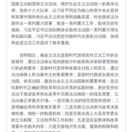
国家立法制度和立法活动、维护社会主义法治统一的基本法
律。党的十八大以来，以习近平同志为核心的党中央从坚持
和发展中国特色社会主义的全局和战略高度，对全面依法治
国作出一系列重大部署，推进一系列重大工作，取得历史性
成就。习近平总书记深刻阐述全面依法治国一系列重大理论
和实践问题，习近平法治思想为新时代全面依法治国、加强
和改进立法工作提供了根本遵循。
说明指出，修改立法法是新时代加强党对立法工作的全
面领导，通过法治保证党的路线方针政策和决策部署贯彻执
行的必然要求；是新时代坚持和发展全过程人民民主，通过
法治保障人民当家作主的客观要求；是新时代推进全面依法
治国、依宪治国，建设社会主义法治国家的重要举措；是总
结新时代正确处理改革和法治关系的实践经验，更好坚持在
法治下推进改革和在改革中完善法治相统一的现实需要。立
法法修正草案共37条。一是完善立法的指导思想和原则；二
是明确合宪性审查相关要求；三是完善立法决策与改革决策
相衔接、相统一的制度机制；四是完善全国人大及其常委会
的立法权限、立法程序和工作机制；五是适应监察体制改革
需要补充相关内容；六是完善地方性法规、规章的权限和程