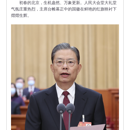
初春的北京，生机盎然、万象更新。人民大会堂大礼堂
气氛庄重热烈，主席台帷幕正中的国徽在鲜艳的红旗映衬下
熠熠生辉。