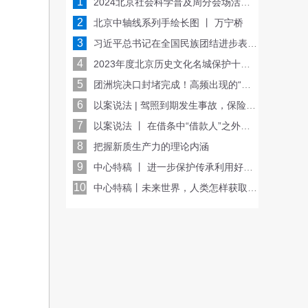
1
2024北京社会科学普及周分会场活动一览表
2
北京中轴线系列手绘长图 丨 万宁桥
3
习近平总书记在全国民族团结进步表彰大会重要讲话金句
4
2023年度北京历史文化名城保护十大看点
5
团洲垸决口封堵完成！高频出现的“垸”是啥意思？一图了解
6
以案说法 | 驾照到期发生事故，保险公司会赔偿吗？
7
以案说法 丨 在借条中“借款人”之外的空白处签名是否一定要承担还款责任？
8
把握新质生产力的理论内涵
9
中心特稿 丨 进一步保护传承利用好北京中轴线文化遗产
10
中心特稿丨未来世界，人类怎样获取信息