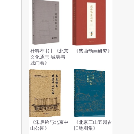
社科荐书丨《北京
《戏曲动画研究》
文化通志·城墙与
城门卷》
《朱启钤与北京中
《北京三山五园古
山公园》
旧地图集》