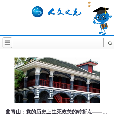
首 页
社科要闻
人文北京
社科卡片
社科讲堂
科普活动
曲青山：党的历史上生死攸关的转折点——纪念遵义会议召开90周年