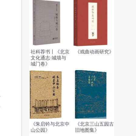
社科荐书丨《北京
《戏曲动画研究》
文化通志·城墙与
城门卷》
句
价
人
谐
心
《朱启钤与北京中
《北京三山五园古
山公园》
旧地图集》