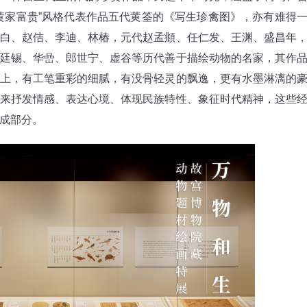
黄家富贵”风格代表作品五代黄筌的《写生珍禽图》，亦有难得
白、赵佶、李迪、林椿，元代赵孟頫、任仁发、王渊、盛昌年
廷锡、华嵒、郎世宁、虚谷等历代善于描绘动物的名家，其作
上，有工笔重彩的细腻，有没骨轻灵的飘逸，更有水墨淋漓的
来抒发情感、表达心境、体现民族特性、象征时代精神，这些
成部分。