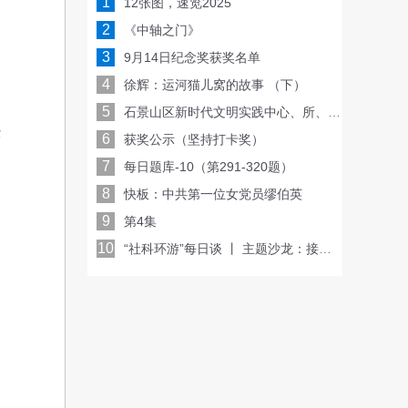
1
12张图，速览2025
一
2
《中轴之门》
，
3
9月14日纪念奖获奖名单
品
4
徐辉：运河猫儿窝的故事 （下）
豪
5
石景山区新时代文明实践中心、所、站三级联动 共同收看北京社会科学普及周开幕仪式
经
6
获奖公示（坚持打卡奖）
7
每日题库-10（第291-320题）
8
快板：中共第一位女党员缪伯英
9
第4集
10
“社科环游”每日谈 丨 主题沙龙：接诉即办在身边