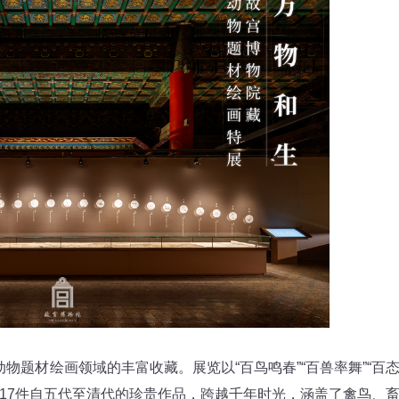
题材绘画领域的丰富收藏。展览以“百鸟鸣春”“百兽率舞”“百
117件自五代至清代的珍贵作品，跨越千年时光，涵盖了禽鸟、