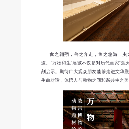
禽之翱翔，兽之奔走，鱼之悠游，虫之
道。“万物和生”展览不仅是对历代画家“
刻启示。期待广大观众朋友能够走进文华殿
生命对话，体悟人与动物之间和谐共生之美