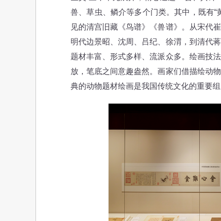
兽、草虫、鳞介等多个门类。其中，既有“
见的清宫旧藏《鸟谱》《兽谱》。从宋代崔
明代边景昭、沈周、吕纪、徐渭，到清代蒋
题材丰富、形式多样、流派众多。绘画技法
放，笔底之间意趣盎然。画家们借描绘动物
典的动物题材绘画是我国传统文化的重要组