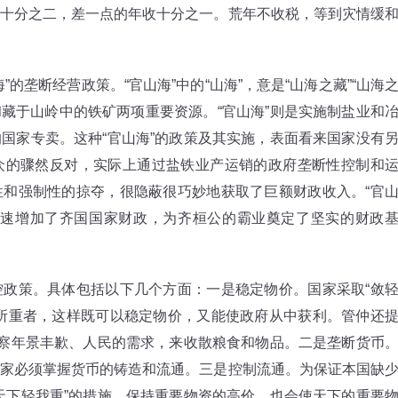
十分之二，差一点的年收十分之一。荒年不收税，等到灾情缓
垄断经营政策。“官山海”中的“山海”，意是“山海之藏”“山海
和藏于山岭中的铁矿两项重要资源。“官山海”则是实施制盐业和
国家专卖。这种“官山海”的政策及其实施，表面看来国家没有
众的骤然反对，实际上通过盐铁业产运销的政府垄断性控制和
和强制性的掠夺，很隐蔽很巧妙地获取了巨额财政收入。“官
迅速增加了齐国国家财政，为齐桓公的霸业奠定了坚实的财政
策。具体包括以下几个方面：一是稳定物价。国家采取“敛
所重者，这样既可以稳定物价，又能使政府从中获利。管仲还
观察年景丰歉、人民的需求，来收散粮食和物品。二是垄断货币
家必须掌握货币的铸造和流通。三是控制流通。为保证本国缺
天下轻我重”的措施，保持重要物资的高价，也会使天下的重要