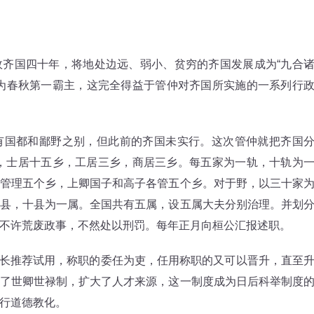
国四十年，将地处边远、弱小、贫穷的齐国发展成为“九合
为春秋第一霸主，这完全得益于管仲对齐国所实施的一系列行
国都和鄙野之别，但此前的齐国未实行。这次管仲就把齐国
一乡，士居十五乡，工居三乡，商居三乡。每五家为一轨，十轨为
管理五个乡，上卿国子和高子各管五个乡。对于野，以三十家
县，十县为一属。全国共有五属，设五属大夫分别治理。并划
不许荒废政事，不然处以刑罚。每年正月向桓公汇报述职。
由乡长推荐试用，称职的委任为吏，任用称职的又可以晋升，直至
了世卿世禄制，扩大了人才来源，这一制度成为日后科举制度
行道德教化。