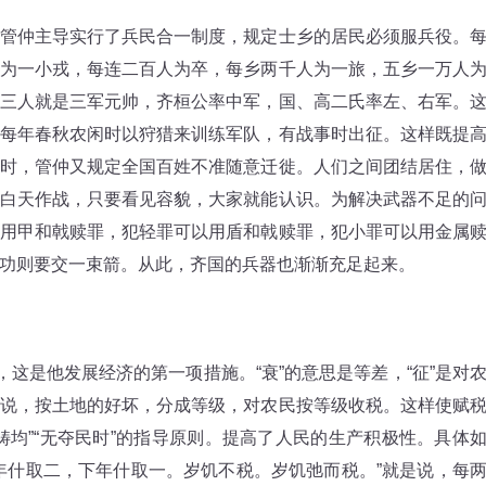
仲主导实行了兵民合一制度，规定士乡的居民必须服兵役。
为一小戎，每连二百人为卒，每乡两千人为一旅，五乡一万人
三人就是三军元帅，齐桓公率中军，国、高二氏率左、右军。
每年春秋农闲时以狩猎来训练军队，有战事时出征。这样既提
时，管仲又规定全国百姓不准随意迁徙。人们之间团结居住，
白天作战，只要看见容貌，大家就能认识。为解决武器不足的
用甲和戟赎罪，犯轻罪可以用盾和戟赎罪，犯小罪可以用金属
功则要交一束箭。从此，齐国的兵器也渐渐充足起来。
这是他发展经济的第一项措施。“衰”的意思是等差，“征”是对
说，按土地的好坏，分成等级，对农民按等级收税。这样使赋
畴均”“无夺民时”的指导原则。提高了人民的生产积极性。具体
年什取二，下年什取一。岁饥不税。岁饥弛而税。”就是说，每