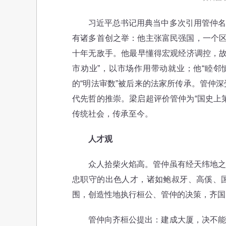
习近平总书记用典当中多次引用管仲名言
有诸多首创之举：他主张富民强国，一个区
十年无敌手。他最早懂得宏观经济调控，故设
市劝业”，以市场作用带动就业；他“睦邻
的“明法审数”被后来的法家所传承。管仲
代先哲的推崇。梁启超评价管仲为“国史上
传统社会，传承至今。
人才观
众人拾柴火焰高。管仲虽有经天纬地之才
忠职守的出色人才，诸如鲍叔牙、高傒、
围，创造性地执行桓公、管仲的决策，齐国
管仲向齐桓公提出：建成大厦，决不能单