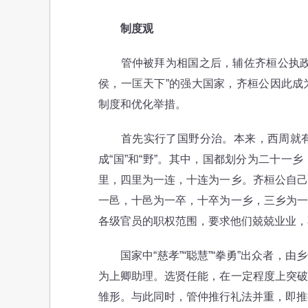
制度观
管仲被拜为相国之后，辅佐齐桓公执政齐
侯，一匡天下”的强大国家，齐桓公因此成
制度和优化举措。
首先实行了国野分治。本来，西周就有
成“国”和“野”。其中，国都划分为二十
里，四里为一连，十连为一乡。齐桓公自己
一邑，十邑为一卒，十卒为一乡，三乡为一
各级官员的职权范围，要求他们兢兢业业，
国家中“慈孝”“聪慧”“拳勇”出众者，
为上卿助理。选贤任能，在一定程度上突破
雏形。与此同时，管仲推行礼法并重，即推