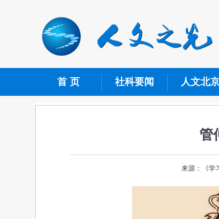
首 页
社科要闻
人文北
管
来源：《学习