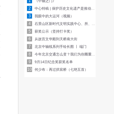
1
《中轴之门》
说
2
中心特稿 | 保护历史文化遗产是推动文化传承发展的重要基础
重
3
我眼中的大运河（视频）
4
石景山区新时代文明实践中心、所、站三级联动 共同收看北京社会科学普及周开幕仪式
5
获奖公示（坚持打卡奖）
强
6
从故宫文华殿到天桥南大街
其
7
北京中轴线系列手绘长图 丨 端门
杰
8
今年北京交通怎么变？我们为你圈重点！
对
9
9月14日纪念奖获奖名单
10
何少布：再过拱宸桥（七绝五首）
地
之
，