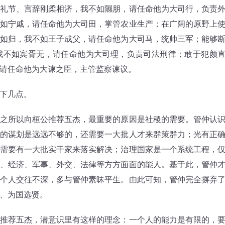
礼节、言辞刚柔相济，我不如隰朋，请任命他为大司行，负责
如宁戚，请任命他为大司田，掌管农业生产；在广阔的原野上
如归，我不如王子成父，请任命他为大司马，统帅三军；能够
我不如宾胥无，请任命他为大司理，负责司法刑律；敢于犯颜
请任命他为大谏之臣，主管监察谏议。
下几点。
所以向桓公推荐五杰，最重要的原因是社稷的需要。管仲认
的谋划是远远不够的，还需要一大批人才来群策群力；光有正
需要有一大批实干家来落实解决；治理国家是一个系统工程，
、经济、军事、外交、法律等方方面面的能人。基于此，管仲
个人交往不深，多与管仲素昧平生。由此可知，管仲完全摒弃
、为国选贤。
荐五杰，潜意识里有这样的理念：一个人的能力是有限的，