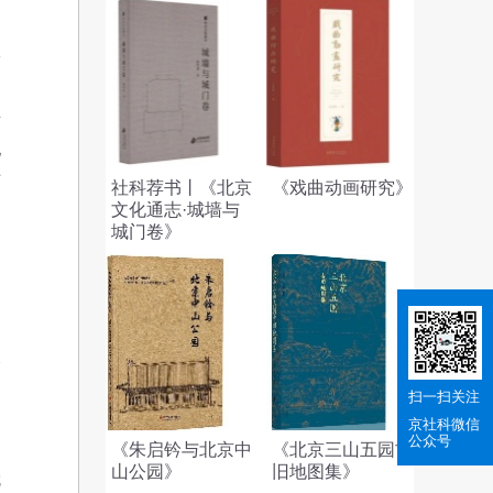
政
四
兴
他
历
社科荐书丨《北京
《戏曲动画研究》
文化通志·城墙与
的
城门卷》
尽
周
扫一扫关注
京社科
微信
公众号
《朱启钤与北京中
《北京三山五园古
山公园》
旧地图集》
就