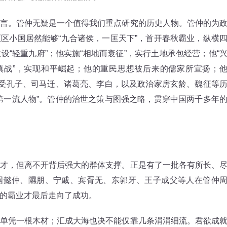
。管仲无疑是一个值得我们重点研究的历史人物。管仲的为
区小国居然能够“九合诸侯，一匡天下”，首开春秋霸业，纵横
“轻重九府”；他实施“相地而衰征”，实行土地承包经营；他“
慎战”，实现和平崛起；他的重民思想被后来的儒家所宣扬；
深受孔子、司马迁、诸葛亮、李白，以及政治家房玄龄、魏征等
第一流人物”。管仲的治世之策与图强之略，贯穿中国两千多年
，但离不开背后强大的群体支撑。正是有了一批各有所长、
国懿仲、隰朋、宁戚、宾胥无、东郭牙、王子成父等人在管仲
的霸业才最后走向了成功。
凭一根木材；汇成大海也决不能仅靠几条涓涓细流。君欲成