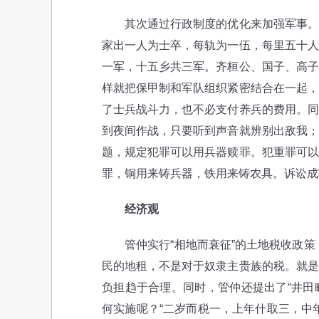
其次通过行政制度的优化来加强军事。管
家出一人为士卒，每轨为一伍，每里五十人
一军，十五乡共三军。齐桓公、国子、高子
样就把保甲制和军队组织紧密结合在一起，
了士兵战斗力，也不必支付养兵的费用。同
到夜间作战，只要听到声音就辨别出敌我；
题，规定犯罪可以用兵器赎罪。犯重罪可以
罪，铜用来铸兵器，铁用来铸农具。诉讼成
经济观
管仲实行“相地而衰征”的土地税收政策，
民的地租，不是对于奴隶主贵族的税。就是
负担趋于合理。同时，管仲还提出了“井田
何实施呢？“二岁而税一，上年什取三，中