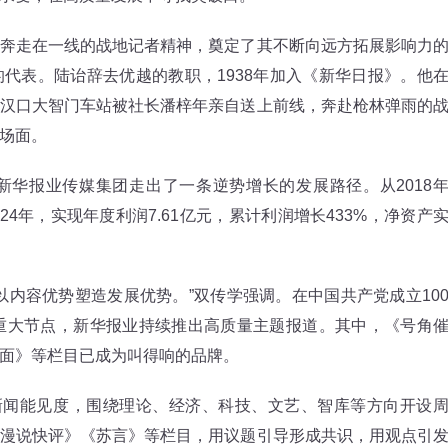
走在一线的战地记者精神，奠定了其不断向远方拓展影响力
代表。陆诒辞去优越的教职，1938年加入《新华日报》。他
汉口大智门车站被社长潘梓年亲自送上前线，奔赴枪林弹雨的
场面。
报业传媒集团走出了一条逆势增长的发展路径。从2018
4年，实现年度利润7.61亿元，累计利润增长433%，净资产
容优势塑造发展优势。”双传学强调。在中国共产党成立10
重大节点，新华报业持续推出高质量主题报道。其中，《号角
面》等栏目已成为叫得响的品牌。
闻能见度，围绕理论、经济、科技、文艺、智库等方向开设
漫说快评》《苏言》等栏目，用议题引导形成共识，用观点引