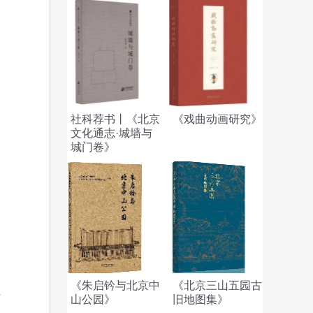
社科荐书丨《北京
《戏曲动画研究》
文化通志·城墙与
城门卷》
已
《朱启钤与北京中
《北京三山五园古
社
山公园》
旧地图集》