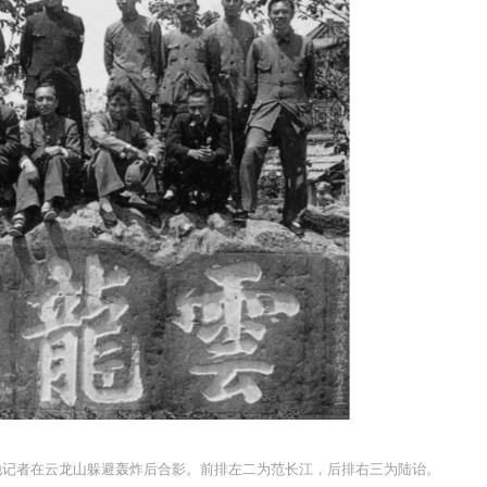
战地记者在云龙山躲避轰炸后合影。前排左二为范长江，后排右三为陆诒。