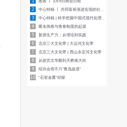
1
图表 丨 3月9日两会日程
2
中心特稿 丨 共同富裕渐进实现的社会基础
3
中心特稿 | 科学把握中国式现代化理论内涵
青
4
匿名阅卷与查卷制度的起源
5
新质生产力：从理论到实践
6
北京三大文化带 | 大运河文化带
战
7
北京三大文化带 | 西山永定河文化带
8
从故宫文华殿到天桥南大街
打
9
绍兴会馆不只“鲁迅故居”
个
10
“石室金匮”叩探