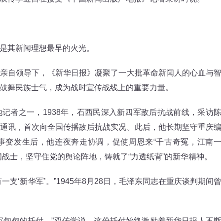
是其新闻理想最早的火光。
自领导下，《新华日报》凝聚了一大批革命新闻人的心血与
鼓舞民族士气，成为战时宣传战线上的重要力量。
者之一，1938年，石西民深入新四军敌后抗战前线，采访
通讯，首次向全国传播敌后抗战实况。此后，他长期坚守重庆
事变发生后，他连夜奔走协调，促使周恩来“千古奇冤，江南
闻战士，坚守住党的舆论阵地，铸就了“力透纸背”的新华精神。
‘新华军’。”1945年8月28日，毛泽东同志在重庆谈判期间
甸甸的托付。”双传学说，这份托付始终激励着新华日报人不