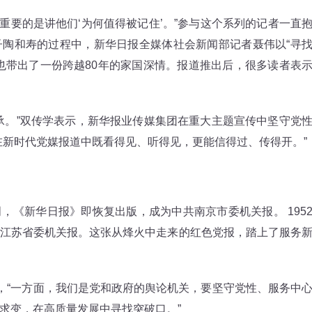
重要的是讲他们‘为何值得被记住’。”参与这个系列的记者一直
陶和寿的过程中，新华日报全媒体社会新闻部记者聂伟以“寻
也带出了一份跨越80年的家国深情。报道推出后，很多读者表
。”双传学表示，新华报业传媒集团在重大主题宣传中坚守党
在新时代党媒报道中既看得见、听得见，更能信得过、传得开。”
，《新华日报》即恢复出版，成为中共南京市委机关报。 195
江苏省委机关报。这张从烽火中走来的红色党报，踏上了服务
“一方面，我们是党和政府的舆论机关，要坚守党性、服务中
求变，在高质量发展中寻找突破口。”