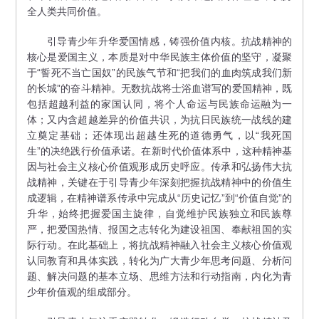
全人类共同价值。
引导青少年升华爱国情感，铸强价值内核。抗战精神的
核心是爱国主义，本质是对中华民族主体价值的坚守，凝聚
于“誓死不当亡国奴”的民族气节和“把我们的血肉筑成我们新
的长城”的奋斗精神。无数抗战将士浴血谱写的爱国精神，既
包括超越利益的家国认同，将个人命运与民族命运融为一
体；又内含超越差异的价值共识，为抗日民族统一战线的建
立奠定基础；还体现出超越生死的道德勇气，以“我死国
生”的决绝践行价值承诺。在新时代价值体系中，这种精神基
因与社会主义核心价值观形成历史呼应。传承和弘扬伟大抗
战精神，关键在于引导青少年深刻把握抗战精神中的价值生
成逻辑，在精神谱系传承中完成从“历史记忆”到“价值自觉”的
升华，始终把握爱国主旋律，自觉维护民族独立和民族尊
严，把爱国热情、报国之志转化为建设祖国、奉献祖国的实
际行动。在此基础上，将抗战精神融入社会主义核心价值观
认同教育和具体实践，转化为广大青少年思考问题、分析问
题、解决问题的基本立场、思维方法和行动指南，内化为青
少年价值观的组成部分。