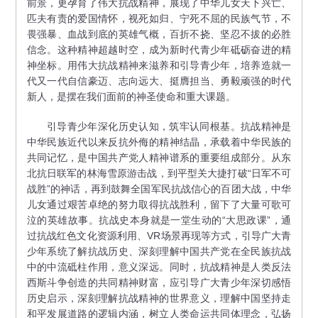
前景，更孕育了伟大抗战精神，展现了中华儿女天下兴亡、
匹夫有责的爱国情怀，视死如归、宁死不屈的民族气节，不
畏强暴、血战到底的英雄气概，百折不挠、坚忍不拔的必胜
信念。这种精神超越时空，成为新时代青少年砥砺奋进的精
神坐标。用伟大抗战精神来滋养和引导青少年，培养造就一
代又一代自信豪迈、志向远大、挺膺担当、勇毅顽强的时代
新人，是摆在我们面前的神圣使命和重大课题。
引导青少年深化历史认知，筑牢认同根基。抗战精神是
中华民族近代以来反抗外侮的精神结晶，承载着中华民族的
共同记忆，是中国共产党人精神谱系的重要组成部分。从东
北抗日联军的林海雪原游击战，到平型关大捷打破“日军不可
战胜”的神话，再到鼓舞全国军民抗战信心的百团大战，中华
儿女通过艰苦卓绝的努力取得抗战胜利，留下了大量可歌可
泣的英雄故事。抗战史本身就是一堂生动的“大思政课”，通
过抗战红色文化资源利用、VR场景再现等方式，引导广大青
少年系统了解抗战历史、深刻理解中国共产党在全民族抗战
中的中流砥柱作用，意义深远。同时，抗战精神是人类反法
西斯斗争创造的共同精神财富，应引导广大青少年深切感悟
历史启示，深刻理解抗战精神的世界意义，理解中国坚持走
和平发展道路的逻辑内涵，树立人类命运共同体理念，弘扬