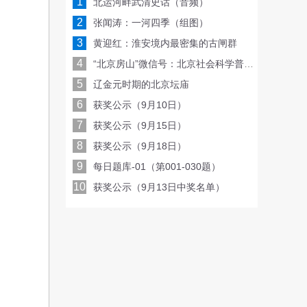
1
北运河畔武清史话（音频）
2
张闻涛：一河四季（组图）
3
黄迎红：淮安境内最密集的古闸群
4
“北京房山”微信号：北京社会科学普及周线上亮相，每天一场讲座或沙龙！
5
辽金元时期的北京坛庙
6
获奖公示（9月10日）
7
获奖公示（9月15日）
8
获奖公示（9月18日）
9
每日题库-01（第001-030题）
10
获奖公示（9月13日中奖名单）