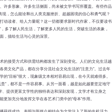
、许多形象、许多生活侧面，尚未被文学书写所覆盖。有些作品
和表现，怎么能诠释出人类克服挫折、超越困境的信心和勇气呢？
打动读者、给人力量呢？这一切都要求新时代作家，不仅要读书
书”，多了解人民生活，了解更多人民的生活，突破生活的表象，
面，描绘生活与心灵的深景。
的接受方式和供需结构都发生了深刻变化。人们的文化生活越
各类文化产品，都在分享分流社会文化生活的“注意力”。过去年
学的“目标”很大，现象级文本相对容易出现，在今天就难得多。
纸贵”，都不是一件容易事。从另一面看，越是如此越要坚定地守
文学、提供更富文学性的独特表达和深刻发现，文学才有立身之
能更加充分地发挥文学在各艺术门类中的“母本”作用。
获得成功，表明与新媒介相结合为文学注入了新的生机活力。