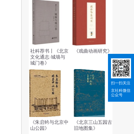
社科荐书丨《北京
《戏曲动画研究》
文化通志·城墙与
城门卷》
扫一扫关注
京社科
微信
公众号
《朱启钤与北京中
《北京三山五园古
山公园》
旧地图集》