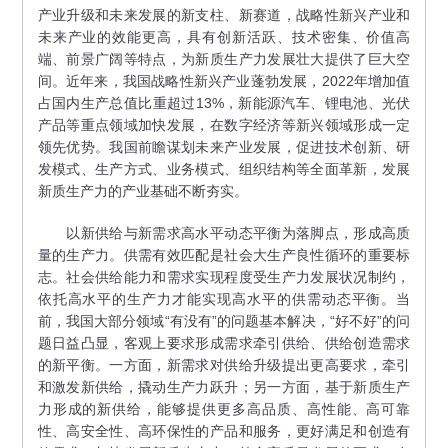
产业升级和未来发展的新支柱、新赛道，战略性新兴产业和
未来产业的效能更高，具有创新活跃、技术密集、价值高
端、前景广阔等特点，为新质生产力发展壮大提供了巨大空
间。近年来，我国战略性新兴产业蓬勃发展，2022年增加值
占国内生产总值比重超过13%，新能源汽车、锂电池、光伏
产品等重点领域加快发展，在数字经济等新兴领域形成一定
领先优势。我国前瞻谋划未来产业发展，促进技术创新、研
发模式、生产方式、业务模式、组织结构等全面革新，发展
新质生产力的产业基础不断夯实。
以新供给与新需求高水平动态平衡为落脚点，形成高质
量的生产力。供需有效匹配是社会大生产良性循环的重要标
志。社会供给能力和需求实现程度受生产力发展状况制约，
依托高水平的生产力才能实现高水平的供需动态平衡。当
前，我国大部分领域“有没有”的问题基本解决，“好不好”的问
题日益凸显，客观上要求形成需求牵引供给、供给创造需求
的新平衡。一方面，新需求对供给升级提出更高要求，牵引
和激发新供给，撬动生产力跃升；另一方面，基于新质生产
力形成的新供给，能够提供更多高品质、高性能、高可靠
性、高安全性、高环保性的产品和服务，更好满足和创造有