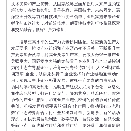
技术优势和产业优势。从国家战略层面加强对未来产业的统
筹谋划，在类脑智能、量子信息、基因技术、未来网络、深
海空天开发等前沿科技和产业变革领域，组织实施未来产业
孵化与加速计划，对前沿技术、颠覆性技术进行多路径探索
和交叉融合，做好生产力储备。
推动更高水平的生产力要素协同匹配。适应新质生产力
发展要求，推动产业组织和产业形态变革调整，不断提升生
产要素组合效率，提高全要素生产率。要做大做强一批产业
关联度大、国际竞争力强的龙头骨干企业和具有产业链控制
力的生态主导型企业，培育一批专精特新“小巨人”企业和“单
项冠军”企业，鼓励龙头骨干企业发挥好产业链融通带动作
用，实现大中小企业融通发展。依托生产要素的自由流动、
协同共享和高效利用，推动生产组织方式向平台化、网络化
和生态化转型，打造广泛参与、资源共享、精准匹配、紧密
协作的产业生态圈，加速全产业链供应链的价值协同和价值
共创。积极发挥数据要素的“融合剂”作用，推动现有业态和
数字业态跨界融合，衍生叠加出新环节、新链条、新的活动
形态，加快发展智能制造、数字贸易、智慧物流、智慧农业
等新业态，促进精准供给和优质供给，更好满足和创造新需