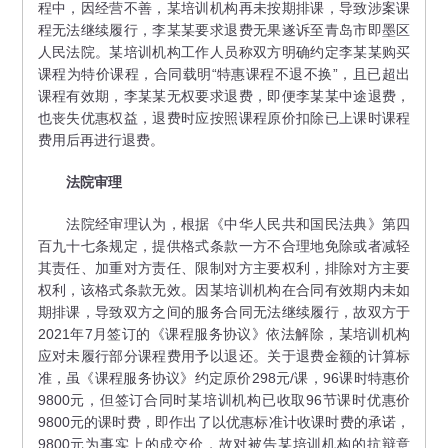
程中，因经营不善，某培训机构再未按期排课，导致涉案课
程无法继续履行，李某某要求退费无果遂诉至青岛市即墨区
人民法院。某培训机构工作人员称双方明确约定李某某购买
课程为特价课程，合同载明“特惠课程不退不换”，且已超出
课程有效期，李某某无权要求退费，即便李某某中途退费，
也丧失优惠权益，退费时应按照课程原价扣除已上课时课程
费用后再进行退费。
法院审理
法院经审理认为，根据《中华人民共和国民法典》第四
百九十七条规定，提供格式条款一方不合理地免除或者减轻
其责任、加重对方责任、限制对方主要权利，排除对方主要
权利，该格式条款无效。因某培训机构在合同有效期内未如
期排课，导致双方之间的服务合同无法继续履行，故双方于
2021年7月签订的《课程服务协议》依法解除，某培训机构
应对未履行部分课程费用予以退还。关于退费金额的计算标
准，虽《课程服务协议》约定原价298元/课，96课时特惠价
9800元，但签订合同时某培训机构已收取96节课时优惠价
9800元的课时费，即作出了以优惠标准计收课时费的承诺，
9800元为事实上的成交价，故对被告某培训机构的抗辩意