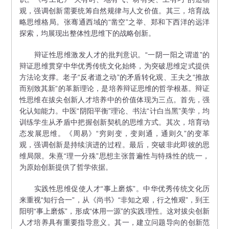
观，强调创新需要统筹自然规律与人文价值。其三，培育战
略思维格局。张骞通西域的“凿空”之举、郑和下西洋的远洋
探索，均展现出整体性思维下的战略创新。
辩证性思维激发人才的批判意识。“一阴一阳之谓道”的
辩证思维贯穿中华优秀传统文化始终，为突破思维定式提供
方法论支撑。老子“反者道之动”的矛盾转化观、王夫之“推故
而别致其新”的革新理论，是培养辩证思维的哲学根基。辩证
性思维在拔尖创新人才培养中的价值体现为三点。首先，强
化认知能力。中医“阴阳平衡”理论、书法“计白当黑”美学，均
训练学生从矛盾中把握创新契机的思维方式。其次，培育动
态发展思维。《周易》“穷则变，变则通，通则久”的变革
观，强调创新是持续演进的过程。最后，突破非此即彼的思
维局限。朱熹“理一分殊”思想主张普遍性与特殊性的统一，
为原始创新提供了哲学依据。
实践性思维促使人才“事上磨炼”。中华优秀传统文化历
来重视“知行合一”，从《尚书》“非知之艰，行之惟艰”，到王
阳明“事上磨炼”，形成“体用一源”的实践理性。这对拔尖创新
人才培养具有重要指导意义。其一，建立问题导向的创新范