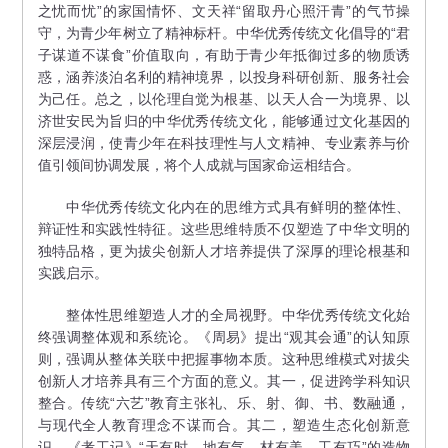
之忧而忧”的家国情怀、文天祥“留取丹心照汗青”的气节操
守，为青少年树立了精神标杆。中华优秀传统文化倡导的“君
子谋道不谋食”价值取向，有助于青少年抵御过多的物质诱
惑，涵养淡泊名利的精神境界，以投身科研创新、服务社会
为己任。总之，以伦理自觉为根基、以天人合一为境界、以
济世安民为旨归的中华优秀传统文化，能够通过文化基因的
深层浸润，使青少年在科技理性与人文精神、专业素养与价
值引领间协调发展，将个人成就与国家命运相结合。
中华优秀传统文化内在的思维方式具有鲜明的整体性、
辩证性和实践性特征。这些思维特质不仅塑造了中华文明的
独特品格，更为拔尖创新人才培养提供了深厚的理论根基和
实践启示。
整体性思维塑造人才的全局视野。中华优秀传统文化始
终强调整体观和系统论。《周易》提出“观其会通”的认知原
则，强调从整体关联中把握事物本质。这种思维模式对拔尖
创新人才培养具有三个方面的意义。其一，促进跨学科知识
整合。传统“六艺”教育主张礼、乐、射、御、书、数融通，
与现代全人教育理念不谋而合。其二，塑造生态化创新意
识。《考工记》“天有时、地有气、材有美、工有巧”的造物