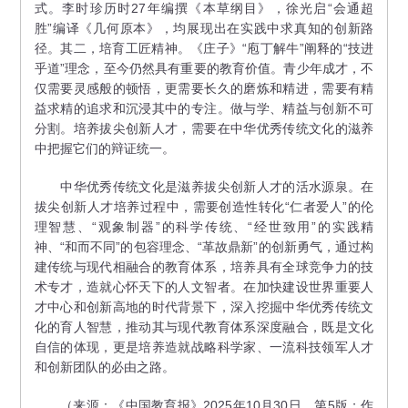
式。李时珍历时27年编撰《本草纲目》，徐光启“会通超
胜”编译《几何原本》，均展现出在实践中求真知的创新路
径。其二，培育工匠精神。《庄子》“庖丁解牛”阐释的“技进
乎道”理念，至今仍然具有重要的教育价值。青少年成才，不
仅需要灵感般的顿悟，更需要长久的磨炼和精进，需要有精
益求精的追求和沉浸其中的专注。做与学、精益与创新不可
分割。培养拔尖创新人才，需要在中华优秀传统文化的滋养
中把握它们的辩证统一。
中华优秀传统文化是滋养拔尖创新人才的活水源泉。在
拔尖创新人才培养过程中，需要创造性转化“仁者爱人”的伦
理智慧、“观象制器”的科学传统、“经世致用”的实践精
神、“和而不同”的包容理念、“革故鼎新”的创新勇气，通过构
建传统与现代相融合的教育体系，培养具有全球竞争力的技
术专才，造就心怀天下的人文智者。在加快建设世界重要人
才中心和创新高地的时代背景下，深入挖掘中华优秀传统文
化的育人智慧，推动其与现代教育体系深度融合，既是文化
自信的体现，更是培养造就战略科学家、一流科技领军人才
和创新团队的必由之路。
（来源：《中国教育报》2025年10月30日，第5版；作