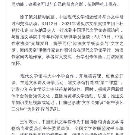
照功能，参观者可以与自己的留言合影，传到手机上保存。
除了策划精彩展览，中国现代文学馆还经常举办文学研
讨和交流活动。3月12日，2021年诺贝尔文学奖得主阿卜杜
勒拉扎克·古尔纳及夫人一行来到中国现代文学馆参观访问，
与鲁迅文学院中青年作家高研班学员座谈；3月29日，中国
作家协会“光辉岁月，携手同行”港澳文学畅谈会与“文学之
梦，海阔天空”港澳作家创作研讨会在现代文学馆举行，港澳
作家同内地作家、学者深入交流，分享创作体验，共叙家国
情怀。
现代文学馆与大中小学合作，开展德育课、红色公开
课、主题文学课及研学活动，将文学馆打造成“第二课堂”，
让青少年在文学沃土中获得精神滋养。同时，积极运用新媒
体平台传播知识文化，直播展览和文学活动、讲座，推送文
学知识类短视频或笔记，目前已形成“文学冷知识”“馆中谈艺
三分钟”“为你荐书”等系列。
王军表示，中国现代文学馆作为中国博物馆协会文学博
物馆专业委员会主任委员单位、全国文学馆联盟秘书长单
位，将积极发挥桥梁纽带作用，促进文学博物馆之间以及博