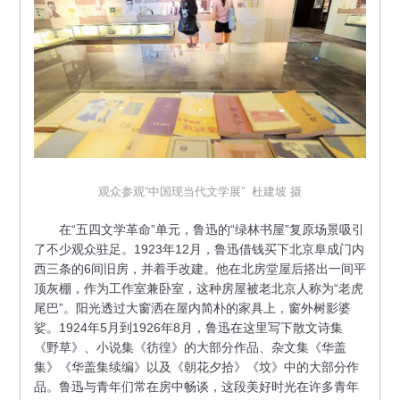
观众参观“中国现当代文学展” 杜建坡 摄
在“五四文学革命”单元，鲁迅的“绿林书屋”复原场景吸引
了不少观众驻足。1923年12月，鲁迅借钱买下北京阜成门内
西三条的6间旧房，并着手改建。他在北房堂屋后搭出一间平
顶灰棚，作为工作室兼卧室，这种房屋被老北京人称为“老虎
尾巴”。阳光透过大窗洒在屋内简朴的家具上，窗外树影婆
娑。1924年5月到1926年8月，鲁迅在这里写下散文诗集
《野草》、小说集《彷徨》的大部分作品、杂文集《华盖
集》《华盖集续编》以及《朝花夕拾》《坟》中的大部分作
品。鲁迅与青年们常在房中畅谈，这段美好时光在许多青年