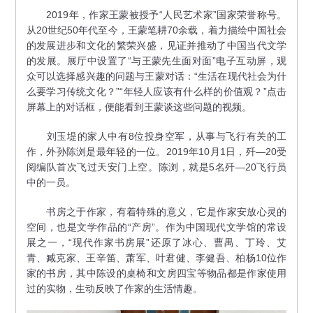
2019年，作家王蒙被授予“人民艺术家”国家荣誉称号。
从20世纪50年代至今，王蒙笔耕70余载，着力描绘中国社会
的发展进步和文化的繁荣兴盛，见证并推动了中国当代文学
的发展。展厅中设置了“与王蒙先生面对面”电子互动屏，观
众可以选择感兴趣的问题与王蒙对话：“生活在现代社会为什
么要学习传统文化？”“年轻人应该有什么样的价值观？”点击
屏幕上的对话框，便能看到王蒙谈这些问题的视频。
刘玉堤的家人中有8位投身空军，从事与飞行有关的工
作，外孙陈浏是最年轻的一位。2019年10月1日，歼—20受
阅编队首次飞过天安门上空。陈浏，就是5名歼—20飞行员
中的一员。
书房之于作家，有着特殊的意义，它是作家安放心灵的
空间，也是文学作品的“产房”。作为中国现代文学馆的常设
展之一，“现代作家书房展”还原了冰心、曹禺、丁玲、艾
青、臧克家、王辛笛、萧军、叶君健、李健吾、柏杨10位作
家的书房，其中陈设的桌椅和文房四宝等物品都是作家使用
过的实物，生动反映了作家的生活情趣。