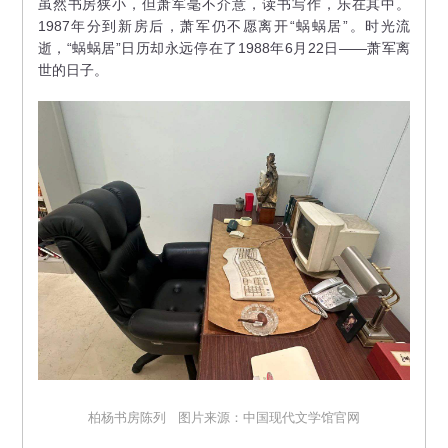
虽然书房狭小，但萧军毫不介意，读书写作，乐在其中。
1987年分到新房后，萧军仍不愿离开“蜗蜗居”。时光流
逝，“蜗蜗居”日历却永远停在了1988年6月22日——萧军离
世的日子。
柏杨书房陈列 图片来源：中国现代文学馆官网