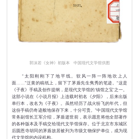
郭沫若《女神》初版本 中国现代文学馆供图
“太阳刚刚下了地平线。软风一阵一阵地吹上人
面……”泛黄的稿纸上，留下了茅盾先生隽秀的笔迹。“这是
《子夜》手稿及创作提纲，是现代文学馆的‘镇馆之宝’之一。
这部小说在《小说月报》上连载时初名《夕阳》，后来出版
单行本，改名为《子夜》。虽然经历了战火纷飞的年代，但
这份手稿仍奇迹般地保存下来，十分可贵。”中国现代文学馆
常务副馆长王军介绍，茅盾逝世前，表示愿意将他全部著作
的各种版本及手稿交给现代文学馆保存。位于北京市东城区
后圆恩寺胡同的茅盾故居被列为市级文物保护单位，成为现
代文学馆的内设机构。