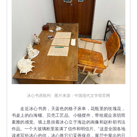
冰心书房陈列 图片来源：中国现代文学馆官网
走近冰心书房，天蓝色的格子床单，花瓶里的玫瑰花，
书桌上的白海螺、贝壳工艺品、小猫摆件，带给观众亲切而
素雅的感觉。墙上悬挂着冰心立于海边的画像和赵朴初书法
作品。一个大玻璃柜里装满了信件和明信片。“这是全国各地
读者写给冰心的信，冰心将它们妥善保存，展厅中展出的只