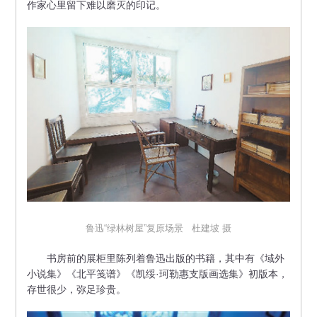
作家心里留下难以磨灭的印记。
鲁迅“绿林树屋”复原场景 杜建坡 摄
书房前的展柜里陈列着鲁迅出版的书籍，其中有《域外
小说集》《北平笺谱》《凯绥·珂勒惠支版画选集》初版本，
存世很少，弥足珍贵。