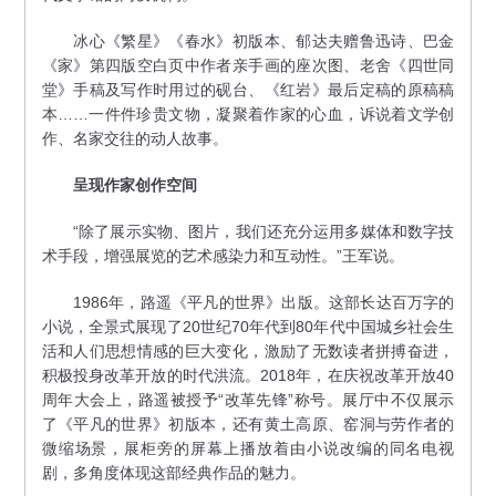
冰心《繁星》《春水》初版本、郁达夫赠鲁迅诗、巴金
《家》第四版空白页中作者亲手画的座次图、老舍《四世同
堂》手稿及写作时用过的砚台、《红岩》最后定稿的原稿稿
本……一件件珍贵文物，凝聚着作家的心血，诉说着文学创
作、名家交往的动人故事。
呈现作家创作空间
“除了展示实物、图片，我们还充分运用多媒体和数字技
术手段，增强展览的艺术感染力和互动性。”王军说。
1986年，路遥《平凡的世界》出版。这部长达百万字的
小说，全景式展现了20世纪70年代到80年代中国城乡社会生
活和人们思想情感的巨大变化，激励了无数读者拼搏奋进，
积极投身改革开放的时代洪流。2018年，在庆祝改革开放40
周年大会上，路遥被授予“改革先锋”称号。展厅中不仅展示
了《平凡的世界》初版本，还有黄土高原、窑洞与劳作者的
微缩场景，展柜旁的屏幕上播放着由小说改编的同名电视
剧，多角度体现这部经典作品的魅力。