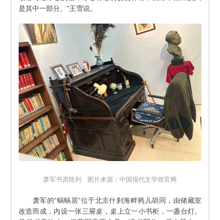
是其中一部分。”王雪说。
萧军书房陈列 图片来源：中国现代文学馆官网
萧军的“蜗蜗居”位于北京什刹海畔鸦儿胡同，由储藏室
改造而成，内设一张三屉桌，桌上立一小书柜，一盏台灯。