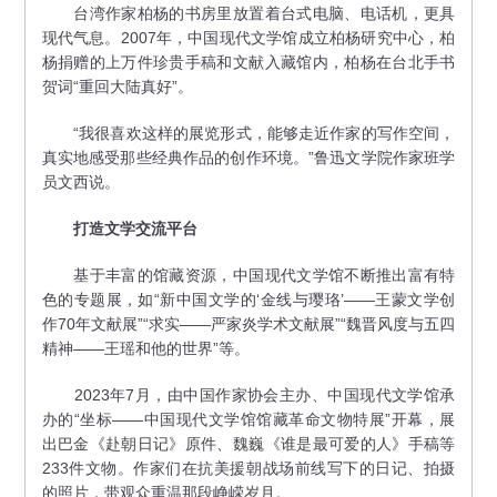
台湾作家柏杨的书房里放置着台式电脑、电话机，更具
现代气息。2007年，中国现代文学馆成立柏杨研究中心，柏
杨捐赠的上万件珍贵手稿和文献入藏馆内，柏杨在台北手书
贺词“重回大陆真好”。
“我很喜欢这样的展览形式，能够走近作家的写作空间，
真实地感受那些经典作品的创作环境。”鲁迅文学院作家班学
员文西说。
打造文学交流平台
基于丰富的馆藏资源，中国现代文学馆不断推出富有特
色的专题展，如“新中国文学的‘金线与璎珞’——王蒙文学创
作70年文献展”“求实——严家炎学术文献展”“魏晋风度与五四
精神——王瑶和他的世界”等。
2023年7月，由中国作家协会主办、中国现代文学馆承
办的“坐标——中国现代文学馆馆藏革命文物特展”开幕，展
出巴金《赴朝日记》原件、魏巍《谁是最可爱的人》手稿等
233件文物。作家们在抗美援朝战场前线写下的日记、拍摄
的照片，带观众重温那段峥嵘岁月。