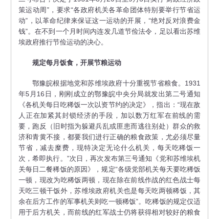
策运动周”，要求“各政府机关各革命团体特别要举行节省运
动”，以革命纪律来保证这一运动的开展，“绝对反对浪费金
钱”。在不到一个月时间内连发几道节俭法令，足以看出苏维
埃政府推行节俭运动的决心。
规定每月饭食，开展节粮运动
鄂豫皖根据地党和苏维埃政府十分重视节省粮食。1931
年5月16日，刚刚成立的鄂豫皖中央分局就发出第二号通知
《各机关每日吃稀饭一次以资节约的决定》，指出：“现在敌
人正在加紧其封锁经济的手段，加以数万红军在前线的需
要，跑反（旧时指为躲避兵乱或匪患而逃往别处）群众的救
济和青黄不接，都要我们进行正确的粮食政策，尤必须尽量
节省，减去糜费，现特决定无论什么机关，每天吃稀饭一
次，希即执行。”次日，再次发布第三号通知《党和苏维埃机
关每日二餐稀饭的原因》，规定“各级党部机关每天要吃稀饭
一顿，现改为吃稀饭两顿，现在除在前线作战的红色战士每
天吃三顿干饭外，苏维埃政府机关也是每天吃两顿稀饭，其
余在后方工作的军事机关则吃一顿稀饭”。吃稀饭的规定仅适
用于后方机关，而前线的红军战士仍将获得相对较好的粮食