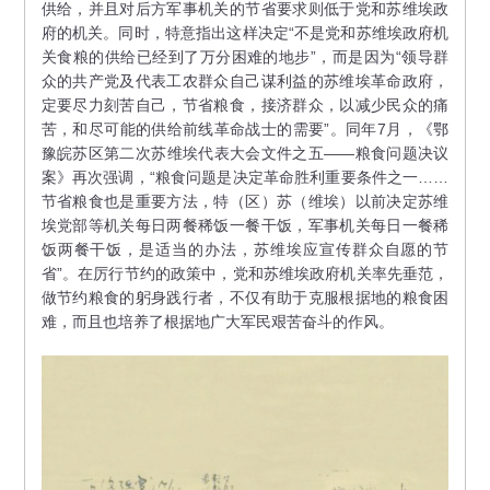
供给，并且对后方军事机关的节省要求则低于党和苏维埃政
府的机关。同时，特意指出这样决定“不是党和苏维埃政府机
关食粮的供给已经到了万分困难的地步”，而是因为“领导群
众的共产党及代表工农群众自己谋利益的苏维埃革命政府，
定要尽力刻苦自己，节省粮食，接济群众，以减少民众的痛
苦，和尽可能的供给前线革命战士的需要”。同年7月，《鄂
豫皖苏区第二次苏维埃代表大会文件之五——粮食问题决议
案》再次强调，“粮食问题是决定革命胜利重要条件之一……
节省粮食也是重要方法，特（区）苏（维埃）以前决定苏维
埃党部等机关每日两餐稀饭一餐干饭，军事机关每日一餐稀
饭两餐干饭，是适当的办法，苏维埃应宣传群众自愿的节
省”。在厉行节约的政策中，党和苏维埃政府机关率先垂范，
做节约粮食的躬身践行者，不仅有助于克服根据地的粮食困
难，而且也培养了根据地广大军民艰苦奋斗的作风。