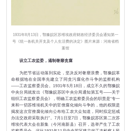
1931年8月13日，鄂豫皖区苏维埃政府财政经济委员会通知第一
号《统一各机关开支及个人生活费的决定》图片来源：河南省档
案馆
设立工农监委，遏制奢靡贪腐
为把节省运动落到实处，坚决反对奢靡浪费，鄂豫皖革
命根据地在全国率先建立了同贪污腐化作斗争的监察机构
——工农监察委员会。1931年5月18日，成立不久的鄂豫皖
中央分局就发出《鄂豫皖苏区中央分局通知第五号——关于
组织工农监察委员会》，明确工农监察委员会的职责是“专一
来和一切苏维埃机关中的官僚腐化倾向斗争的，他的权限是
揭发这次官僚腐化倾向公布给工农大众知道，同时拟定惩戒
办法交政府采取执行”。7月1日至7日，鄂豫皖苏区第二次苏
维埃代表大会在新集（今河南新县）召开，选举产生了工农
监察委员会，这比1931年11月中央苏区建立的工农检察人民