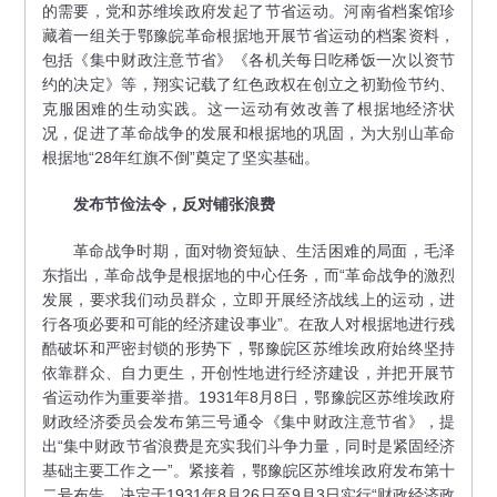
的需要，党和苏维埃政府发起了节省运动。河南省档案馆珍
藏着一组关于鄂豫皖革命根据地开展节省运动的档案资料，
包括《集中财政注意节省》《各机关每日吃稀饭一次以资节
约的决定》等，翔实记载了红色政权在创立之初勤俭节约、
克服困难的生动实践。这一运动有效改善了根据地经济状
况，促进了革命战争的发展和根据地的巩固，为大别山革命
根据地“28年红旗不倒”奠定了坚实基础。
发布节俭法令，反对铺张浪费
革命战争时期，面对物资短缺、生活困难的局面，毛泽
东指出，革命战争是根据地的中心任务，而“革命战争的激烈
发展，要求我们动员群众，立即开展经济战线上的运动，进
行各项必要和可能的经济建设事业”。在敌人对根据地进行残
酷破坏和严密封锁的形势下，鄂豫皖区苏维埃政府始终坚持
依靠群众、自力更生，开创性地进行经济建设，并把开展节
省运动作为重要举措。1931年8月8日，鄂豫皖区苏维埃政府
财政经济委员会发布第三号通令《集中财政注意节省》，提
出“集中财政节省浪费是充实我们斗争力量，同时是紧固经济
基础主要工作之一”。紧接着，鄂豫皖区苏维埃政府发布第十
二号布告，决定于1931年8月26日至9月3日实行“财政经济政