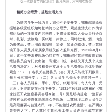
饭一次以资节约的决定》图片来源：河南省档案馆
精简办公经费，规范生活支出
为增强斗争一线力量，减少不必要开支，鄂豫皖革命根
据地各级党组织始终把精简办公经费、规范生活支出作为节
省运动的一项重要内容来抓，不仅提出每次大会及举行会议
时，扎彩、放鞭炮、买纸烟一律停止，同时把烟、酒、肉定
为奢侈品，禁止用白纸糊墙、垫桌，禁止点蜡烛，禁止苏维
埃工作人员及其家属穿用机关的衣服和东西。1931年8月13
日，鉴于某些浪费现象仍然存在，鄂豫皖区苏维埃政府财政
经济委员会专门发出第一号通知《统一各机关开支及个人生
活费的决定》，对各机关开支及个人生活费作出具体明确的
规定：“（一）各机关在财委员（会）开支只能按下列数目，
每月分三期开支；（二）各人员生活每天不得超过一角；
（三）各人员鞋袜、手巾、牙粉、纸烟等等，每人每月一元
五角，不得随便在公项下开支。”1931年9月18日发布的《鄂
豫皖区工农监察委员会通令第二号》更是明确规定，“监督苏
维埃有无官僚腐化脱离群众等现象……苏维埃工作人员生活
最高限度要与普通农民一样，不能超过农民生活”。在严明政
策管理之下，广大苏区党政机关工作人员逐渐形成节衣缩