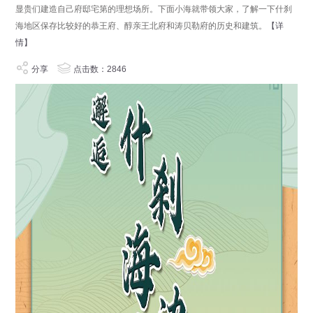
显贵们建造自己府邸宅第的理想场所。下面小海就带领大家，了解一下什刹
海地区保存比较好的恭王府、醇亲王北府和涛贝勒府的历史和建筑。
【详
情】
分享
点击数：2846