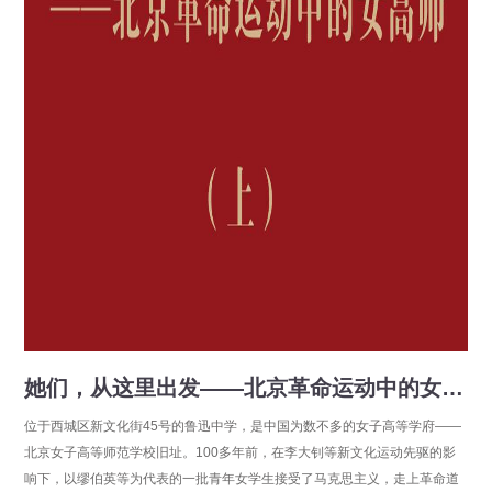
她们，从这里出发——北京革命运动中的女高师（上）
位于西城区新文化街45号的鲁迅中学，是中国为数不多的女子高等学府——
北京女子高等师范学校旧址。100多年前，在李大钊等新文化运动先驱的影
响下，以缪伯英等为代表的一批青年女学生接受了马克思主义，走上革命道