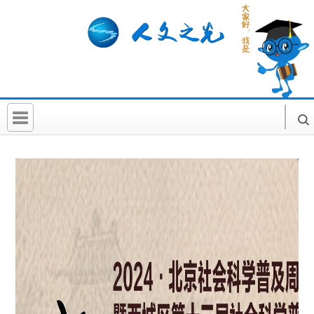
首 页
社科要闻
人文北京
社科卡片
社科讲堂
科普活动