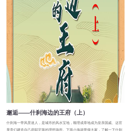
邂逅——什刹海边的王府（上）
什刹海一带风景迷人，是城市的风水宝地，顺理成章地成为皇亲国戚、达官
显贵们建造自己府邸宅第的理想场所。下面小海就带领大家，了解一下什刹