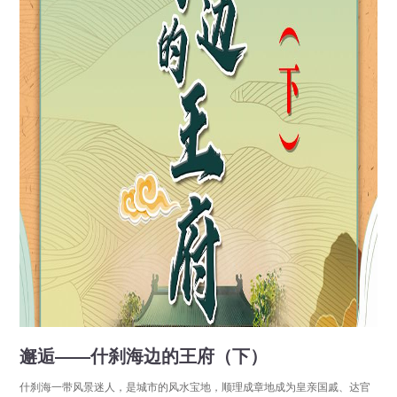
邂逅——什刹海边的王府（下）
什刹海一带风景迷人，是城市的风水宝地，顺理成章地成为皇亲国戚、达官