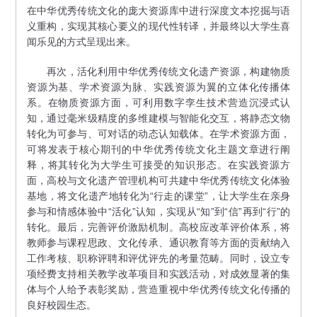
在中华优秀传统文化的庞大资源库中进行深度文本挖掘与语
义重构，实现其核心要义的现代性转译，并最终以大学生喜
闻乐见的方式呈现出来。
再次，活化利用中华优秀传统文化遗产资源，构建物质
资源为基、学术资源为脉、实践资源为翼的立体化传播体
系。在物质资源方面，可利用数字孪生技术营造沉浸式认
知，通过毫米级精度的多维建模与智能化交互，将静态文物
转化为可参与、可对话的动态认知载体。在学术资源方面，
可将发表于核心期刊的中华优秀传统文化主题文章进行阐
释，将其转化为大学生可接受的知识形态。在实践资源方
面，高校与文化遗产管理机构可共建中华优秀传统文化体验
基地，将文化遗产地转化为“行走的课堂”，让大学生在亲身
参与和情感体验中“活化”认知，实现从“知”到“信”再到“行”的
转化。最后，完善评价激励机制。高校应改革评价体系，将
教师参与课程思政、文化传承、通识教育等方面的贡献纳入
工作考核、职称评聘和评优评先的考量范畴。同时，设立专
项经费支持相关教学改革项目和实践活动，对成效显著的集
体与个人给予表彰奖励，营造重视中华优秀传统文化传播的
良好校园生态。