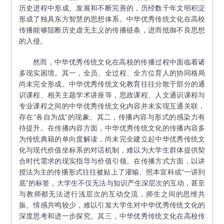
历史进程中形成、发展和不断完善的，历经数千年文明积淀
形成了独具东方智慧的思想体系。中华优秀传统文化在高校
传播能够阻断历史虚无主义的传播链条，进而抵御不良思想
的入侵。
然而，中华优秀传统文化在高校的传播过程中面临着诸
多现实困境。其一，全员、全过程、全方位育人的协同格局
尚未完全形成。中华优秀传统文化教育往往分散于部分的通
识课程、相关主题学术讲座等，思政课程、人文通识课程与
专业课程之间的中华优秀传统文化内容并未实现互通关联，
存在“各自为战”的现象。其二，传播内容与形式的感染力有
待提升。在传播内容方面，中华优秀传统文化的传播内容多
为传统典籍的单向度解读，尚未完全建立起中华优秀传统文
化与现代价值坐标系的对话机制，难以为大学生群体提供契
合时代需求的现实指导与价值引领。在传播方式方面，以讲
授法为主的传播形式往往被贴上了灌输、照本宣科或“一讲到
底”的标签，大学生不仅无法与知识产生深层次的互动，甚至
与教师都无法进行浅层次的互动交流，师生之间的思维共
振、情感共鸣较少，难以引发大学生对中华优秀传统文化的
深度思考和进一步探究。其三，中华优秀传统文化在高校传