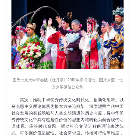
图为北京大学青春版《牡丹亭》20周年庆演活动。图片来源：北
京大学微信公众号
其次，推动中华优秀传统文化时代化、创新化阐释。以
马克思主义理论体系为根本方法论框架，深度观照当代中国
社会发展的实践场域与人类文明演进的历史向度，将中华优
秀传统文化中具有超越性价值的思想内核转化为契合现代话
语体系、应答时代命题、驱动社会文明进程的理论表达范
式。可依据价值适配性、社会需求度、传播可行性等维度，