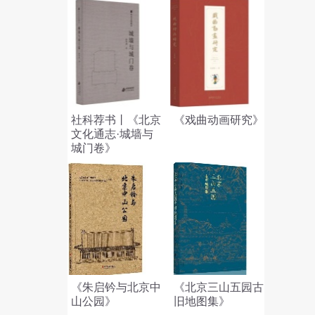
社科荐书丨《北京
《戏曲动画研究》
文化通志·城墙与
城门卷》
《朱启钤与北京中
《北京三山五园古
山公园》
旧地图集》