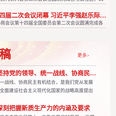
人民大会堂闭幕。大会批准政府工作报告、全国人大
告等。大会通过新修订的国务院组织法，国家主席习
全国政协十四届二次会议闭幕 习近平李强赵乐际蔡奇丁薛祥李希韩正出席 王沪宁发表讲话
号主席令予以公布。
全国政协十四届二次会议闭幕 习近平李强赵乐际蔡奇丁薛祥李希韩正出席 王沪宁发表讲话
全文发布
协商会议第十四届全国委员会第二次会议圆满完成各
上午在人民大会堂闭幕。会议号召，人民政协各参加
织和广大政协委员，要更加紧密地团结在以习近平同
共中央周围，同心同德、群策群力，不断开创新时代
新局面。
稿
更多>
中心特稿 丨 坚持党的领导、统一战线、协商民主有机结合
一战线、协商民主有机结合，是我们党从发展
全面建设社会主义现代化国家的战略高度提出
我国社会主义民主政治建设实践中积极探索三
途径，把党的领导的政治优势和中国特色社会
 深刻把握新质生产力的内涵及要求
实转化为治理效能。