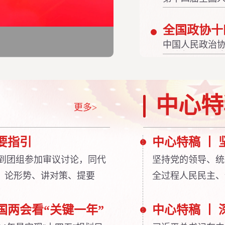
日下午在北京
常委会工作报
近平签署第21
中国人民政治
项议程，10日
单位、各级组
志为核心的中
人民政协工作
中心特
更多>
要指引
次到团组参加审议讨论，同代
坚持党的领导、统
、论形势、讲对策、提要
全过程人民民主、
指引未来发展方向。
的重要要求。要在
者有机结合的方式
国两会看“关键一年”
中心特稿 丨
主义的制度优势切