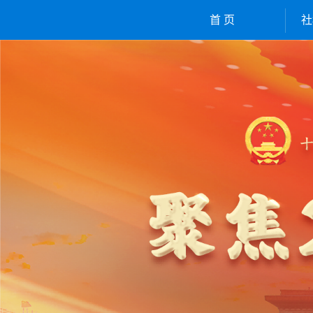
首 页
社