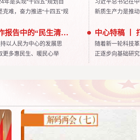
4年是实现“十四五”规划目
习近平总书记在中
克难，奋力推进“十四五”规
新质生产力是推动
义现代化国家奠定更加坚实
续做好创新这篇大
轮科技革命方兴未
两会新华视点｜聚焦政府工作报告中的“民生清单”
力和发展新动能成
坚持以人民为中心的发展思
随着新一轮科技革
论意义，又具有重
取更多惠民生、暖民心举
正逐步向基础研究
谐稳定，不断增强人民群众
依赖基础研究的原