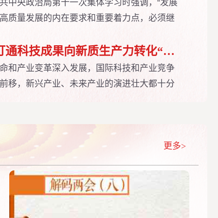
共中央政治局第十一次集体学习时强调，“发展
高质量发展的内在要求和重要着力点，必须继
文章，推动新质生产力加快发展”。当前，新一
艾，以新质生产力塑造我国经济新的核心竞争
中心特稿 丨 打通科技成果向新质生产力转化“最后一公里”
为实现高质量发展的关键内容，既具有重大理
命和产业变革深入发展，国际科技和产业竞争
大实践价值。
前移，新兴产业、未来产业的演进壮大都十分
创性突破。
更多>