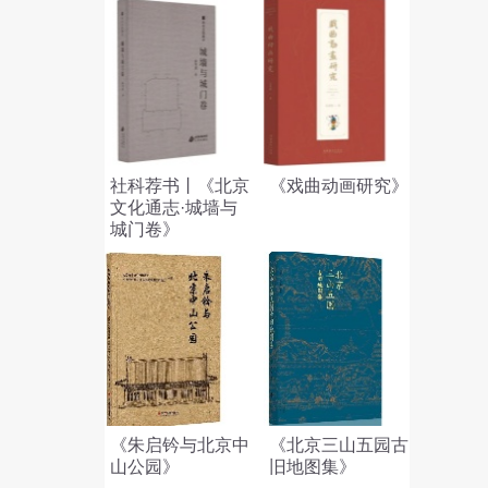
社科荐书丨《北京
《戏曲动画研究》
文化通志·城墙与
城门卷》
《朱启钤与北京中
《北京三山五园古
山公园》
旧地图集》