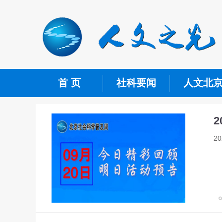
首 页
社科要闻
人文北
2