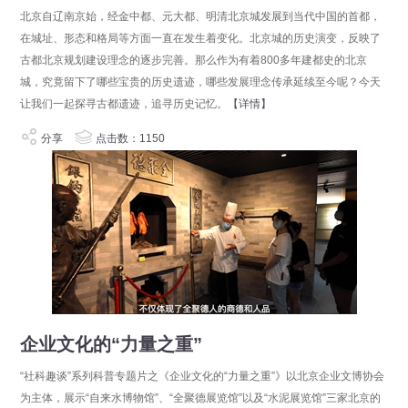
北京自辽南京始，经金中都、元大都、明清北京城发展到当代中国的首都，
在城址、形态和格局等方面一直在发生着变化。北京城的历史演变，反映了
古都北京规划建设理念的逐步完善。那么作为有着800多年建都史的北京
城，究竟留下了哪些宝贵的历史遗迹，哪些发展理念传承延续至今呢？今天
让我们一起​探寻古都遗迹，追寻历史记忆。
【详情】
分享
点击数：1150
企业文化的“力量之重”
“社科趣谈”系列科普专题片之《企业文化的“力量之重”》以北京企业文博协会
为主体，展示“自来水博物馆”、“全聚德展览馆”以及“水泥展览馆”三家北京的