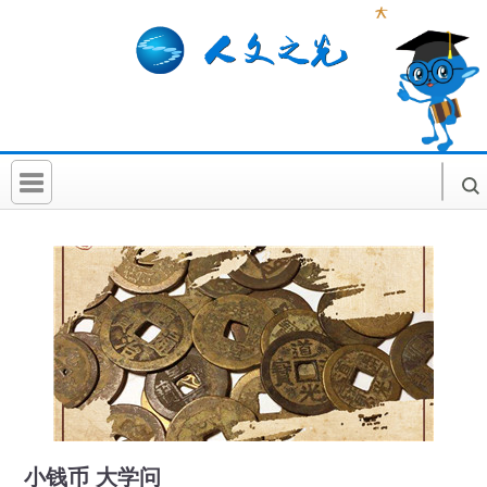
首 页
社科要闻
人文北京
社科卡片
社科讲堂
科普活动
小钱币 大学问