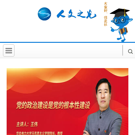
首 页
社科要闻
人文北京
社科卡片
社科讲堂
科普活动