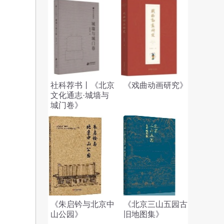
社科荐书丨《北京
《戏曲动画研究》
文化通志·城墙与
城门卷》
《朱启钤与北京中
《北京三山五园古
山公园》
旧地图集》