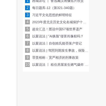
1
西城讲坛 丨 鲁迅藏汉画像拓片欣赏
2
每日题库-12（第321-340题）
3
习近平文化思想的鲜明特征
4
2023年度北京历史文化名城保护十大看点
5
超全汇总！图说中国57项世界遗产
6
以案说法 | “AI换脸”侵害肖像权吗？
7
以案说法丨自创姓氏能否落户登记
8
以案说法 | 驾照到期发生事故，保险公司会赔偿吗？
9
罪责相称：宽严相济的刑事政策
10
以案说法 丨 租住房屋发生燃气爆炸 谁担责？