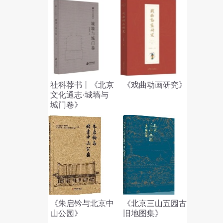
社科荐书丨《北京
《戏曲动画研究》
文化通志·城墙与
城门卷》
《朱启钤与北京中
《北京三山五园古
山公园》
旧地图集》