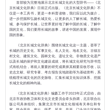
首部较为完整地展示北京长城文化的大型辞书——《北
京长城文化辞典》日前正式出版。《北京长城文化辞典》不
仅是一本工具书，更是一本科普读物，我们应以此为媒介，
进一步挖掘和弘扬长城文化，让更多的人了解长城、热爱长
城、参与保护长城，让世界更好地了解中国的长城，了解中
国的文化，我们要用长城的故事，讲述中国的发展，展现中
国的形象。
《北京长城文化辞典》围绕长城文化这一主题，荟萃了
长城的历史文化、军事文化、名人文化、地名文化、古镇古
村文化、建筑文化、园林文化、遗址文化、非物质文化遗产
以及长城的保护和文化建设成就，将长城文化研究与辞书范
式有机结合，将前人重要的研究成果择其精要应收尽收，以
史志文献、研究专著、考古报告实地踏勘等为基础资料，系
统梳理长城文化的历史脉络、汇集长城文化知识体系、挖掘
长城文化的精神内涵。
《北京长城文化辞典》编纂工作于2023年正式启动，由
北京市政协教卫体和文化文史委员会牵头协调，北京联合出
版公司具体组织，集聚北京市长城文化领域有关单位和专
家，联合平谷、密云、怀柔、延庆、昌平、门头沟六区政协