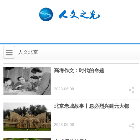
人文北京
首 页
高考作文：时代的命题
社科要闻
2023-06-08
人文北京
社科卡片
北京老城故事丨忽必烈兴建元大都
社科讲堂
2023-06-08
科普活动