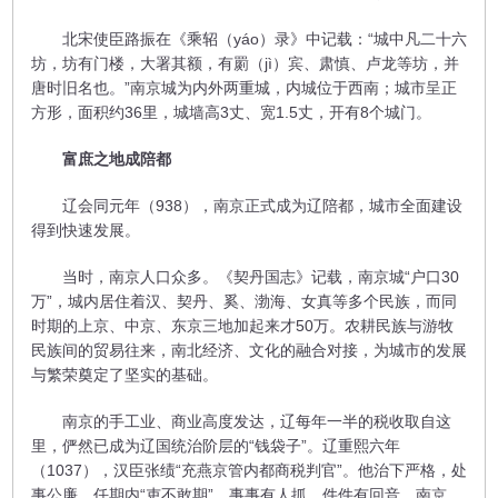
北宋使臣路振在《乘轺（yáo）录》中记载：“城中凡二十六
坊，坊有门楼，大署其额，有罽（jì）宾、肃慎、卢龙等坊，并
唐时旧名也。”南京城为内外两重城，内城位于西南；城市呈正
方形，面积约36里，城墙高3丈、宽1.5丈，开有8个城门。
富庶之地成陪都
辽会同元年（938），南京正式成为辽陪都，城市全面建设
得到快速发展。
当时，南京人口众多。《契丹国志》记载，南京城“户口30
万”，城内居住着汉、契丹、奚、渤海、女真等多个民族，而同
时期的上京、中京、东京三地加起来才50万。农耕民族与游牧
民族间的贸易往来，南北经济、文化的融合对接，为城市的发展
与繁荣奠定了坚实的基础。
南京的手工业、商业高度发达，辽每年一半的税收取自这
里，俨然已成为辽国统治阶层的“钱袋子”。辽重熙六年
（1037），汉臣张绩“充燕京管内都商税判官”。他治下严格，处
事公廉，任期内“吏不敢期”，事事有人抓、件件有回音。南京