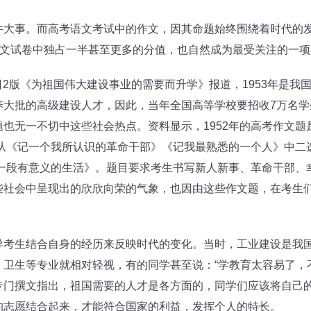
事。而高考语文考试中的作文，因其命题始终围绕着时代的发
语文试卷中独占一半甚至更多的分值，也自然成为最受关注的一
日2版《为祖国伟大建设事业的需要而升学》报道，1953年是我
养大批的高级建设人才，因此，当年全国高等学校要招收7万名学
也无一不切中这些社会热点。资料显示，1952年的高考作文
是从《记一个我所认识的革命干部》《记我最熟悉的一个人》中二选
的一段有意义的生活》。题目要求考生书写新人新事、革命干部
些社会中呈现出的欣欣向荣的气象，也因由这些作文题，在考生们
生结合自身的经历来反映时代的变化。当时，工业建设是我国
卫生等专业就相对轻视，有的同学甚至说：“学教育太容易了，
专门撰文指出，祖国需要的人才是各方面的，同学们应该将自己
的志愿结合起来，才能符合国家的利益，发挥个人的特长。