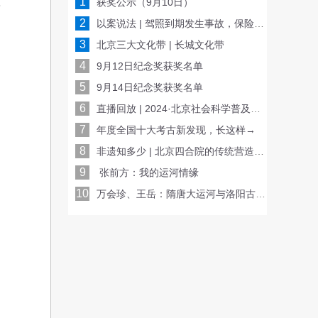
1
获奖公示（9月10日）
简
2
以案说法 | 驾照到期发生事故，保险公司会赔偿吗？
3
北京三大文化带 | 长城文化带
4
9月12日纪念奖获奖名单
5
9月14日纪念奖获奖名单
6
直播回放 | 2024·北京社会科学普及周开幕式
7
年度全国十大考古新发现，长这样→
8
非遗知多少 | 北京四合院的传统营造技艺
9
张前方：我的运河情缘
10
万会珍、王岳：隋唐大运河与洛阳古代体育文化