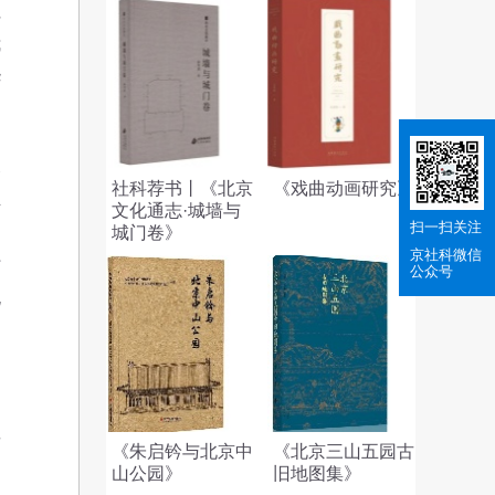
社
我
华
义
社科荐书丨《北京
《戏曲动画研究》
主
文化通志·城墙与
扫一扫关注
、
城门卷》
京社科
微信
时
公众号
规
发
《朱启钤与北京中
《北京三山五园古
山公园》
旧地图集》
确