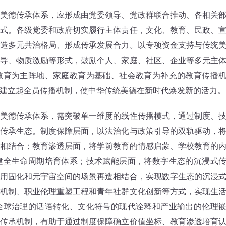
德传承体系，应形成由党委领导、党政群联合推动、各相关
式。各级党委和政府切实履行主体责任，文化、教育、民政、
造多元共治格局、形成传承发展合力。以专项资金支持与传统
导、物质激励等形式，鼓励个人、家庭、社区、企业等多元主
教育为主阵地、家庭教育为基础、社会教育为补充的教育传播
建立起全员传播机制，使中华传统美德在新时代焕发新的活力。
德传承体系，需突破单一维度的线性传播模式，通过制度、
传承生态。制度保障层面，以法治化与政策引导的双轨驱动，
相结合；教育渗透层面，将学前教育的情感启蒙、学校教育的
建全生命周期培育体系；技术赋能层面，将数字生态的沉浸式
用固化和元宇宙空间的场景再造相结合，实现数字生态的沉浸
机制、职业伦理重塑工程和青年社群文化创新等方式，实现生
全球治理的话语转化、文化符号的现代诠释和产业输出的伦理
传承机制，有助于通过制度保障确立价值坐标、教育渗透培育