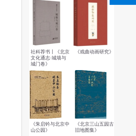
社科荐书丨《北京
《戏曲动画研究》
文化通志·城墙与
城门卷》
《朱启钤与北京中
《北京三山五园古
山公园》
旧地图集》