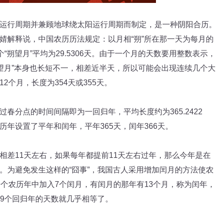
行周期并兼顾地球绕太阳运行周期而制定，是一种阴阳合历。
婧解释说，中国农历历法规定：以月相“朔”所在那一天为每月的
“朔望月”平均为29.5306天。由于一个月的天数要用整数表示，
朔望月”本身也长短不一，相差近半天，所以可能会出现连续几个大
个月，长度为354天或355天。
分点的时间间隔即为一回归年，平均长度约为365.2422
年设置了平年和闰年，平年365天，闰年366天。
差11天左右，如果每年都提前11天左右过年，那么今年是在
。为避免发生这样的“囧事”，我国古人采用增加闰月的方法使农
9个农历年中加入7个闰月，有闰月的那年有13个月，称为闰年，
和19个回归年的天数就几乎相等了。