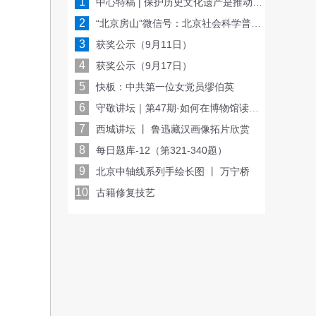
1
中心特稿 | 保护历史文化遗产是推动文化传承发展的重要基础
2
“北京房山”微信号：北京社会科学普及周线上亮相，每天一场讲座或沙龙！
3
获奖公示（9月11日）
4
获奖公示（9月17日）
5
快板：中共第一位女党员缪伯英
6
守敬讲坛｜第47期·如何在博物馆读懂考古？
7
西城讲坛 丨 鲁迅藏汉画像拓片欣赏
8
每日题库-12（第321-340题）
9
北京中轴线系列手绘长图 丨 万宁桥
10
古籍修复技艺