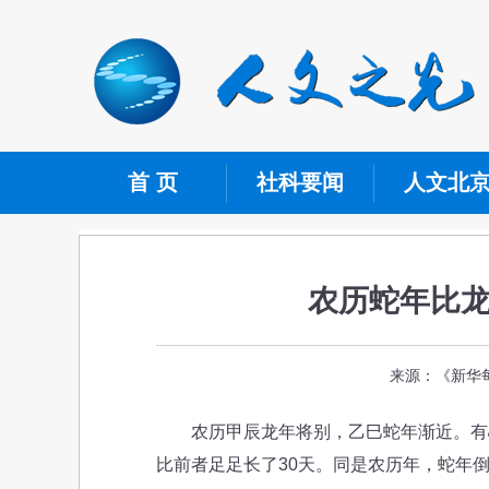
首 页
社科要闻
人文北
农历蛇年比
来源：《新华每
农历甲辰龙年将别，乙巳蛇年渐近。有心人
比前者足足长了30天。同是农历年，蛇年