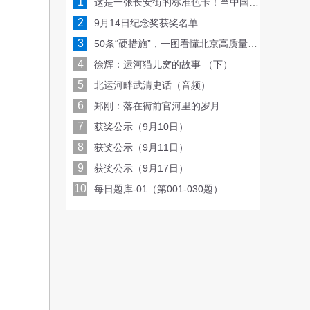
1
这是一张长安街的标准色卡！当中国传统色遇见现代建筑——
2
9月14日纪念奖获奖名单
3
50条“硬措施”，一图看懂北京高质量发展路线图！
4
徐辉：运河猫儿窝的故事 （下）
5
北运河畔武清史话（音频）
6
郑刚：落在衙前官河里的岁月
7
获奖公示（9月10日）
8
获奖公示（9月11日）
9
获奖公示（9月17日）
10
每日题库-01（第001-030题）