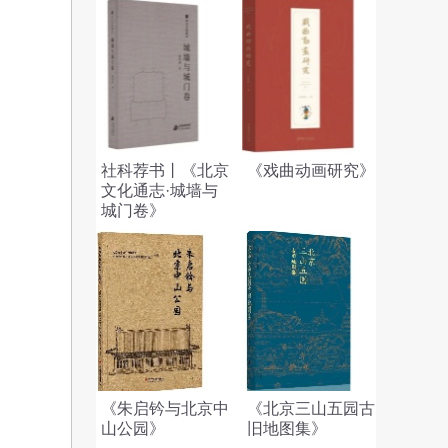
社科荐书丨《北京
《戏曲动画研究》
文化通志·城墙与
城门卷》
《朱启钤与北京中
《北京三山五园古
山公园》
旧地图集》